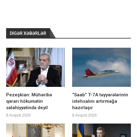
DIGƏR XƏBƏRLƏR
Pezeşkian: Müharibə
“Saab” T-7A təyyarələrinin
qərarı hökumətin
istehsalını artırmağa
səlahiyyətində deyil
hazırlaşır
8 Avqust 2026
8 Avqust 2026