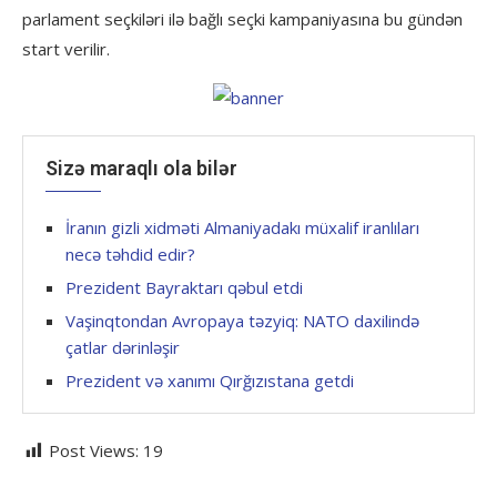
parlament seçkiləri ilə bağlı seçki kampaniyasına bu gündən
start verilir.
Sizə maraqlı ola bilər
İranın gizli xidməti Almaniyadakı müxalif iranlıları
necə təhdid edir?
Prezident Bayraktarı qəbul etdi
Vaşinqtondan Avropaya təzyiq: NATO daxilində
çatlar dərinləşir
Prezident və xanımı Qırğızıstana getdi
Post Views:
19