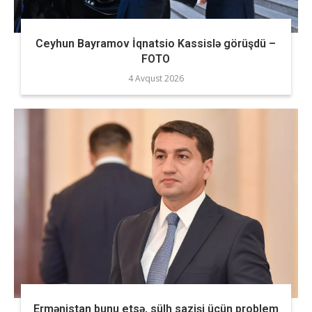
Ceyhun Bayramov İqnatsio Kassislə görüşdü –
FOTO
4 Avqust 2026
Ermənistan bunu etsə, sülh sazişi üçün problem