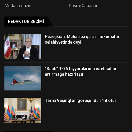
Müdafiə naziri
Rəsmi Xəbərlər
REDAKTOR SEÇIMI
Pezeşkian: Müharibə qərarı hökumətin
səlahiyyətində deyil
“Saab” T-7A təyyarələrinin istehsalını
artırmağa hazırlaşır
Tarixi Vaşinqton görüşündən 1 il ötür