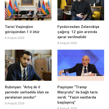
Tarixi Vaşinqton
Fyodorovdan Zelenskiyə
görüşündən 1 il ötür
çağırış: 12 gün ərzində
qərar verilməlidir
8 Avqust 2026
8 Avqust 2026
Rubinyan: “Artıq iki il
Paşinyan “Tramp
yarımdır sərhəddə ölən və
Marşrutu” ilə bağlı tarix
yaralanan yoxdur”
verdi: “Yaxın vaxtlarda
başlayırıq”
8 Avqust 2026
8 Avqust 2026