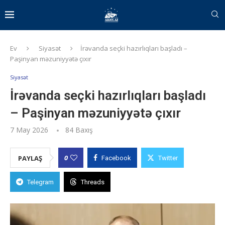
Ev
Siyasət
İrəvanda seçki hazırlıqları başladı –
Paşinyan məzuniyyətə çıxır
Siyasət
İrəvanda seçki hazırlıqları başladı
– Paşinyan məzuniyyətə çıxır
7 May 2026
84
Baxış
0
PAYLAŞ
Facebook
Twitter
Telegram
Threads