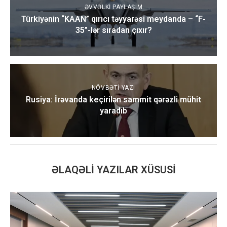
ƏVVƏLKI PAYLAŞIM
Türkiyənin “KAAN” qırıcı təyyarəsi meydanda – “F-
35”-lər sıradan çıxır?
NÖVBƏTI YAZI
Rusiya: İrəvanda keçirilən sammit qərəzli mühit
yaradıb
ƏLAQƏLI YAZILAR XÜSUSI