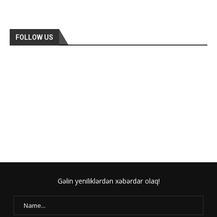
FOLLOW US
Gəlin yeniliklərdən xəbərdar olaq!