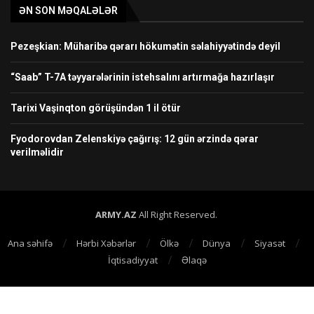
ƏN SON MƏQALƏLƏR
Pezeşkian: Müharibə qərarı hökumətin səlahiyyətində deyil
“Saab” T-7A təyyarələrinin istehsalını artırmağa hazırlaşır
Tarixi Vaşinqton görüşündən 1 il ötür
Fyodorovdan Zelenskiyə çağırış: 12 gün ərzində qərar
verilməlidir
ARMY.AZ
All Right Reserved.
Ana səhifə
Hərbi Xəbərlər
Ölkə
Dünya
Siyasət
İqtisadiyyat
Əlaqə