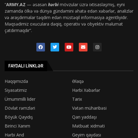
“
ARMY.AZ
— əsasən
hərbi
mövzular üzrə ixtisaslaşmış, eyni
zamanda ölkə və dünya gündəmini əhatə edən xəbərlər, analizlər
və araşdırmalar təqdim edən müstəqil informasiya agentliyidir.
Məqsədimiz oxuculara dəqiq, operativ və obyektiv məlumat
çatdırmaqdır”.
FAYDALI LINKLƏR
Haqqımızda
Əlaqə
Siyasətimiz
Hərbi Xəbərlər
Ümummilli lider
Tarix
Dövlət rəmzləri
Vətən müharibəsi
Böyük Qayıdış
Qan yaddaşı
Birinci Xanım
Mətbuat xidməti
Hərbi And
Geyim qaydası