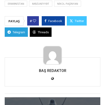
ERMƏNISTAN
MƏZUNIYYƏT
NIKOL PAŞINYAN
0
PAYLAŞ
Facebook
Twitter
Telegram
Threads
BAŞ REDAKTOR