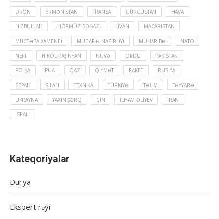
DRON
ERMƏNISTAN
FRANSA
GÜRCÜSTAN
HAVA
HIZBULLAH
HÖRMÜZ BOĞAZI
LIVAN
MACARISTAN
MÜCTƏBA XAMENEI
MÜDAFIƏ NAZIRLIYI
MÜHARIBƏ
NATO
NEFT
NIKOL PAŞINYAN
NÜVƏ
ORDU
PAKISTAN
POLŞA
PUA
QAZ
QIYMƏT
RAKET
RUSIYA
SEPAH
SILAH
TEXNIKA
TÜRKIYƏ
TƏLIM
TƏYYARƏ
UKRAYNA
YAXIN ŞƏRQ
ÇIN
İLHAM ƏLIYEV
İRAN
İSRAIL
Kateqoriyalar
Dünya
Ekspert rəyi