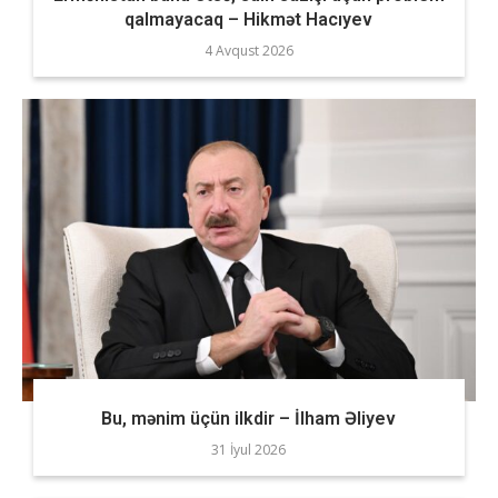
qalmayacaq – Hikmət Hacıyev
4 Avqust 2026
Bu, mənim üçün ilkdir – İlham Əliyev
31 İyul 2026