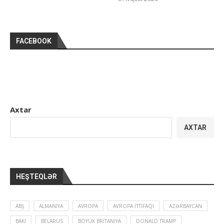
FACEBOOK
Axtar
AXTAR
HEŞTEQLƏR
ABŞ
ALMANIYA
AVROPA
AVROPA İTTIFAQI
AZƏRBAYCAN
BAKI
BELARUS
BÖYÜK BRITANIYA
DONALD TRAMP