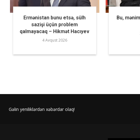
Ermənistan bunu etsə, sülh
Bu, mənim 
sazişi üçün problem
qalmayacaq – Hikmət Hacıyev
4 Avqust 2026
Gəlin yeniliklərdən xəbərdar olaq!