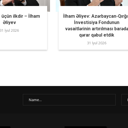
üçün ilkdir – İlham
İlham Əliyev: Azərbaycan-Qırğ
Əliyev
İnvestisiya Fondunun
vəsaitlərinin artırılması barəd
31 İyul 2026
qərar qəbul etdik
31 İyul 2026