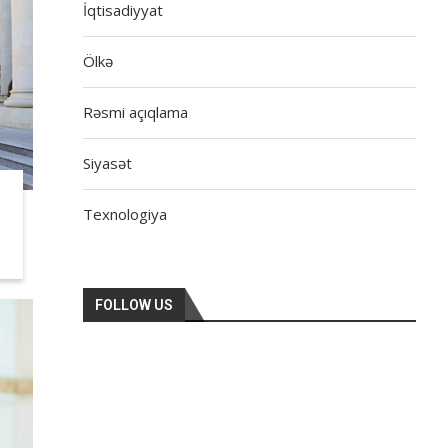
İqtisadiyyat
Ölkə
Rəsmi açıqlama
Siyasət
Texnologiya
FOLLOW US