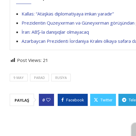
Kallas: “Atəşkəs diplomatiyaya imkan yaradır”
Prezidentin Quzeyxırman və Güneyxırman görüşündən p
İran: ABŞ-la danışıqlar olmayacaq
Azərbaycan Prezidenti İordaniya Kralını ölkəyə səfərə d
Post Views:
21
9 MAY
PARAD
RUSIYA
0
PAYLAŞ
Facebook
Twitter
Tel