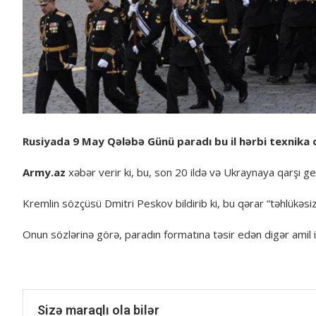
Rusiyada 9 May Qələbə Günü paradı bu il hərbi texnika 
Army.az
xəbər verir ki, bu, son 20 ildə və Ukraynaya qarşı ge
Kremlin sözçüsü Dmitri Peskov bildirib ki, bu qərar “təhlükəsizlik
Onun sözlərinə görə, paradın formatına təsir edən digər amil isə
Sizə maraqlı ola bilər