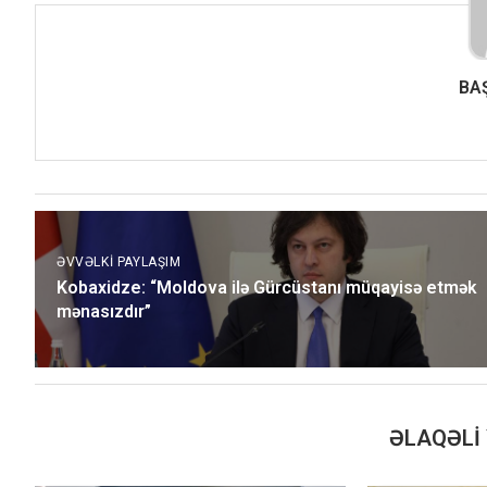
BA
ƏVVƏLKI PAYLAŞIM
Kobaxidze: “Moldova ilə Gürcüstanı müqayisə etmək
mənasızdır”
ƏLAQƏLI 