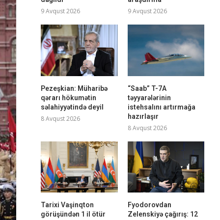
9 Avqust 2026
9 Avqust 2026
Pezeşkian: Müharibə
“Saab” T-7A
qərarı hökumətin
təyyarələrinin
səlahiyyətində deyil
istehsalını artırmağa
hazırlaşır
8 Avqust 2026
8 Avqust 2026
Tarixi Vaşinqton
Fyodorovdan
görüşündən 1 il ötür
Zelenskiyə çağırış: 12