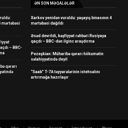
ƏN SON MƏQALƏLƏR
ruldu:
Xarkov yenidən vuruldu: yaşayış binasının 4
4 mərtəbəsi
mərtəbəsi dağıldı
Əsəd devrildi, kəşfiyyat rəhbəri Rusiyaya
qaçdı – BBC-dən ilginc araşdırma
fiyyat
qaçdı – BBC-
rma
Pezeşkian: Müharibə qərarı hökumətin
səlahiyyətində deyil
bə qərarı
yətində
“Saab” T-7A təyyarələrinin istehsalını
artırmağa hazırlaşır
r
Ölkə
Dünya
Siyasət
İqtisadiyyat
Əlaqə