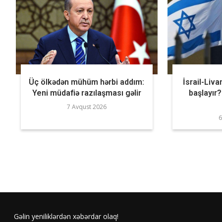
Üç ölkədən mühüm hərbi addım:
İsrail-Liva
Yeni müdafiə razılaşması gəlir
başlayı
7 Avqust 2026
6
Gəlin yeniliklərdən xəbərdar olaq!