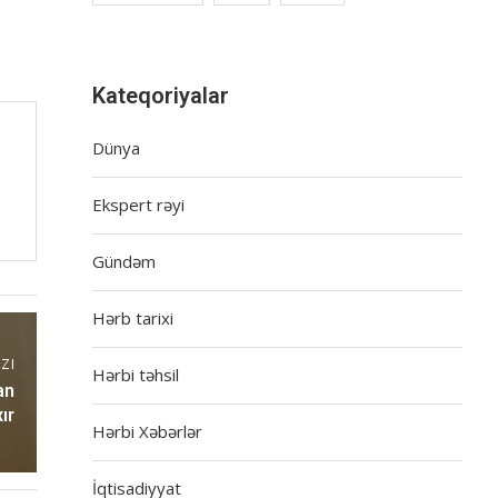
Kateqoriyalar
Dünya
Ekspert rəyi
Gündəm
Hərb tarixi
ZI
Hərbi təhsil
an
ır
Hərbi Xəbərlər
İqtisadiyyat