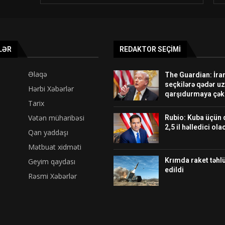
LƏR
REDAKTOR SEÇIMI
Əlaqə
The Guardian: İra
seçkilərə qədər u
Hərbi Xəbərlər
qarşıdurmaya çək
Tarix
Vətən müharibəsi
Rubio: Kuba üçün 
2,5 il həlledici ol
Qan yaddaşı
Mətbuat xidməti
Krımda raket təhlü
Geyim qaydası
edildi
Rəsmi Xəbərlər