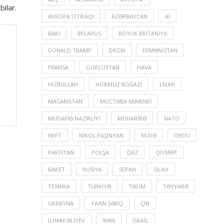
ilər.
AVROPA İTTIFAQI
AZƏRBAYCAN
Aİ
BAKI
BELARUS
BÖYÜK BRITANIYA
DONALD TRAMP
DRON
ERMƏNISTAN
FRANSA
GÜRCÜSTAN
HAVA
HIZBULLAH
HÖRMÜZ BOĞAZI
LIVAN
MACARISTAN
MÜCTƏBA XAMENEI
MÜDAFIƏ NAZIRLIYI
MÜHARIBƏ
NATO
NEFT
NIKOL PAŞINYAN
NÜVƏ
ORDU
PAKISTAN
POLŞA
QAZ
QIYMƏT
RAKET
RUSIYA
SEPAH
SILAH
TEXNIKA
TÜRKIYƏ
TƏLIM
TƏYYARƏ
UKRAYNA
YAXIN ŞƏRQ
ÇIN
İLHAM ƏLIYEV
İRAN
İSRAIL