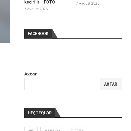
keçirilir – FOTO
7 Avqust 2026
7 Avqust 2026
FACEBOOK
Axtar
AXTAR
HEŞTEQLƏR
ABŞ
ALMANIYA
AVROPA