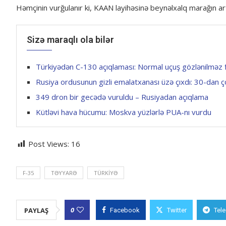
Həmçinin vurğulanır ki, KAAN layihəsinə beynəlxalq marağın a
Sizə maraqlı ola bilər
Türkiyədən C-130 açıqlaması: Normal uçuş gözlənilməz f
Rusiya ordusunun gizli emalatxanası üzə çıxdı: 30-dan ç
349 dron bir gecədə vuruldu – Rusiyadan açıqlama
Kütləvi hava hücumu: Moskva yüzlərlə PUA-nı vurdu
Post Views:
16
F-35
TƏYYARƏ
TÜRKIYƏ
0
PAYLAŞ
Facebook
Twitter
Tel