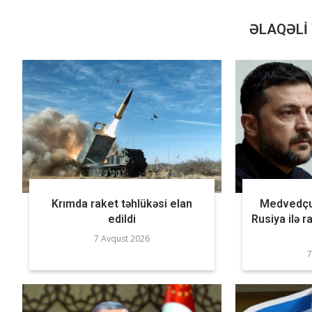
ƏLAQƏLI 
Krımda raket təhlükəsi elan
Medvedçuk
edildi
Rusiya ilə r
7 Avqust 2026
7