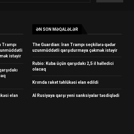
ƏN SON MƏQALƏLƏR
n Trampı
The Guardian: İran Trampı seçkilərə qədər
zunmüddətli
uzunmüddətli qarşıdurmaya çəkmək istəyir
mək istəyir
Rubio: Kuba üçün qarşıdakı 2,5 il həlledici
olacaq
qarşıdakı
acaq
Krımda raket təhlükəsi elan edildi
kəsi elan
Aİ Rusiyaya qarşı yeni sanksiyalar təsdiqlədi