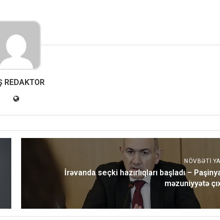
Ş REDAKTOR
NÖVBƏTI YA
İrəvanda seçki hazırlıqları başladı – Paşiny
məzuniyyətə çıx