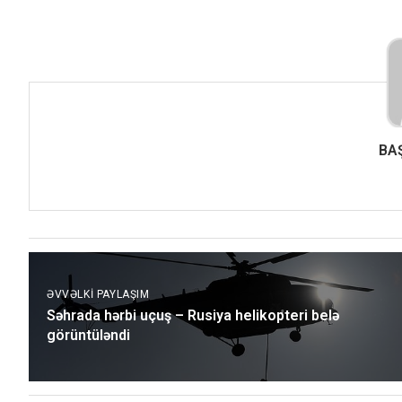
BA
ƏVVƏLKI PAYLAŞIM
Səhrada hərbi uçuş – Rusiya helikopteri belə
görüntüləndi