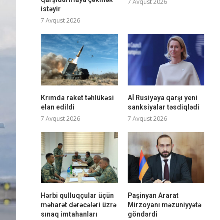
7 Avqust 2026
istəyir
7 Avqust 2026
Krımda raket təhlükəsi
Aİ Rusiyaya qarşı yeni
elan edildi
sanksiyalar təsdiqlədi
7 Avqust 2026
7 Avqust 2026
Hərbi qulluqçular üçün
Paşinyan Ararat
məharət dərəcələri üzrə
Mirzoyanı məzuniyyətə
sınaq imtahanları
göndərdi