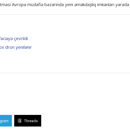
rtması Avropa müdafiə bazarında yeni əməkdaşlıq imkanları yarada b
aciəyə çevrildi
ox dron yenilənir
egram
Threads