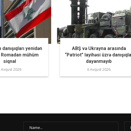
n danışıqları yenidən
ABŞ və Ukrayna arasında
r? Romadan mühüm
“Patriot” layihəsi üzrə danışıqla
siqnal
dayanmayıb
 Avqust 2026
6 Avqust 2026