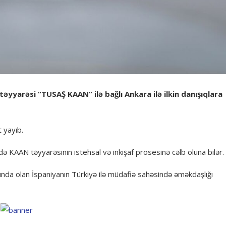
təyyarəsi “TUSAŞ KAAN” ilə bağlı Ankara ilə ilkin danışıqlara
 yayıb.
 də KAAN təyyarəsinin istehsal və inkişaf prosesinə cəlb oluna bilər.
şında olan İspaniyanın Türkiyə ilə müdafiə sahəsində əməkdaşlığı