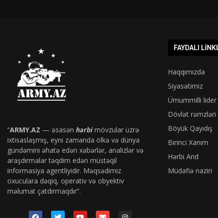
FAYDALI LINK
Haqqımızda
Siyasətimiz
Ümummilli lider
Dövlət rəmzləri
Böyük Qayıdış
“
ARMY.AZ
— əsasən
hərbi
mövzular üzrə
ixtisaslaşmış, eyni zamanda ölkə və dünya
Birinci Xanım
gündəmini əhatə edən xəbərlər, analizlər və
Hərbi And
araşdırmalar təqdim edən müstəqil
informasiya agentliyidir. Məqsədimiz
Müdafiə naziri
oxuculara dəqiq, operativ və obyektiv
məlumat çatdırmaqdır”.