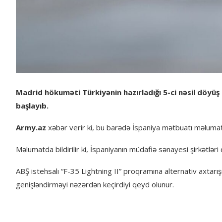
Madrid hökuməti Türkiyənin hazırladığı 5-ci nəsil döyüş 
başlayıb.
Army.az
xəbər verir ki, bu barədə İspaniya mətbuatı məlumat
Məlumatda bildirilir ki, İspaniyanın müdafiə sənayesi şirkətləri
ABŞ istehsalı “F-35 Lightning II” proqramına alternativ axtarı
genişləndirməyi nəzərdən keçirdiyi qeyd olunur.