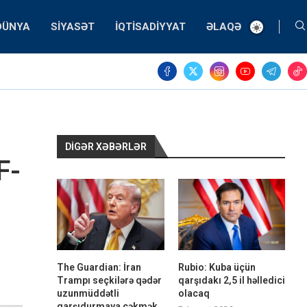
DÜNYA
SIYASƏT
İQTISADIYYAT
ƏLAQƏ
DIGƏR XƏBƏRLƏR
F-
The Guardian: İran
Rubio: Kuba üçün
Trampı seçkilərə qədər
qarşıdakı 2,5 il həlledici
uzunmüddətli
olacaq
qarşıdurmaya çəkmək