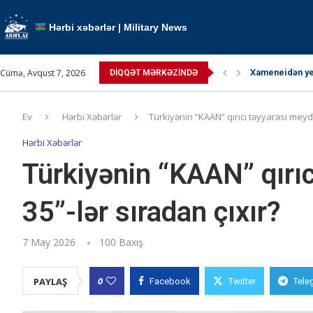
Hərbi xəbərlər | Military News
Cümə, Avqust 7, 2026
TRIPP layihəsi 
DIQQƏT MƏRKƏZINDƏ
Paşinyan Putin
Paşinyan: “ABŞ 
Pəhləvi çağırış
Ərdoğan atəşkə
Kallas: “Atəşk
Kremldə qızğın
Müctəba Xamen
Ev
Hərbi Xəbərlər
Türkiyənin “KAAN” qırıcı təyyarəsi meyda
Hərbi Xəbərlər
Türkiyənin “KAAN” qırı
35”-lər sıradan çıxır?
7 May 2026
100
Baxış
0
PAYLAŞ
Facebook
Twitter
Tele