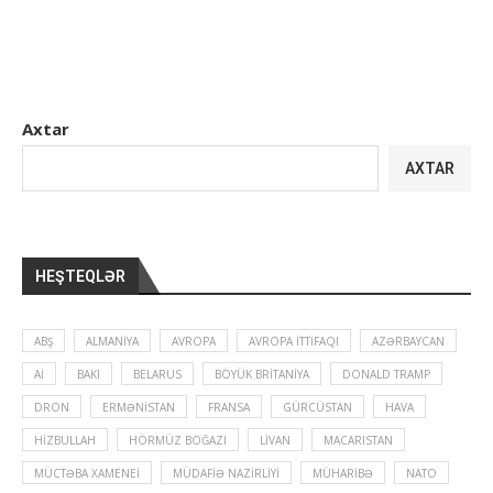
Axtar
AXTAR
HEŞTEQLƏR
ABŞ
ALMANIYA
AVROPA
AVROPA İTTIFAQI
AZƏRBAYCAN
Aİ
BAKI
BELARUS
BÖYÜK BRITANIYA
DONALD TRAMP
DRON
ERMƏNISTAN
FRANSA
GÜRCÜSTAN
HAVA
HIZBULLAH
HÖRMÜZ BOĞAZI
LIVAN
MACARISTAN
MÜCTƏBA XAMENEI
MÜDAFIƏ NAZIRLIYI
MÜHARIBƏ
NATO