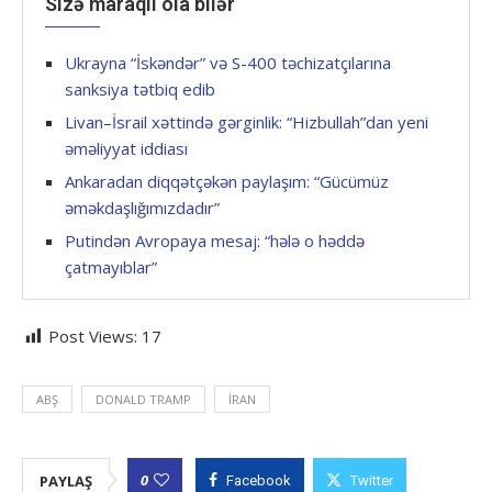
Sizə maraqlı ola bilər
Ukrayna “İskəndər” və S-400 təchizatçılarına
sanksiya tətbiq edib
Livan–İsrail xəttində gərginlik: “Hizbullah”dan yeni
əməliyyat iddiası
Ankaradan diqqətçəkən paylaşım: “Gücümüz
əməkdaşlığımızdadır”
Putindən Avropaya mesaj: “hələ o həddə
çatmayıblar”
Post Views:
17
ABŞ
DONALD TRAMP
İRAN
0
PAYLAŞ
Facebook
Twitter