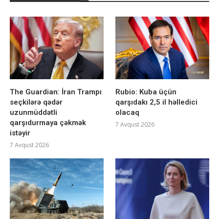
The Guardian: İran Trampı
Rubio: Kuba üçün
seçkilərə qədər
qarşıdakı 2,5 il həlledici
uzunmüddətli
olacaq
qarşıdurmaya çəkmək
7 Avqust 2026
istəyir
7 Avqust 2026