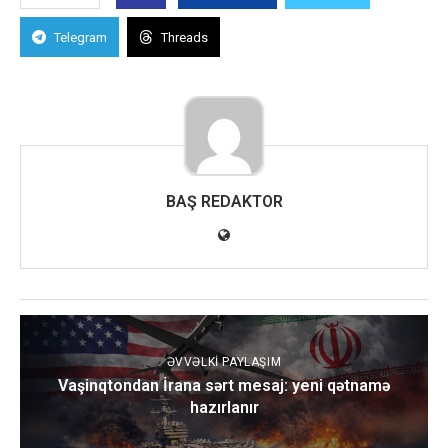
Telegram
Threads
BAŞ REDAKTOR
ƏVVƏLKI PAYLAŞIM
Vaşinqtondan İrana sərt mesaj: yeni qətnamə
hazırlanır