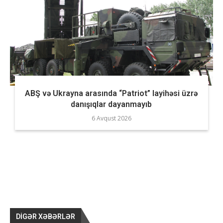
ABŞ və Ukrayna arasında “Patriot” layihəsi üzrə
danışıqlar dayanmayıb
6 Avqust 2026
DIGƏR XƏBƏRLƏR