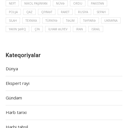
NEFT
NIKOL PAŞINYAN
NÜVƏ
ORDU
PAKISTAN
POLŞA
QAZ
QIYMƏT
RAKET
RUSIYA
SEPAH
SILAH
TEXNIKA
TÜRKIYƏ
TƏLIM
TƏYYARƏ
UKRAYNA
YAXIN ŞƏRQ
ÇIN
İLHAM ƏLIYEV
İRAN
İSRAIL
Kateqoriyalar
Dünya
Ekspert rəyi
Gündəm
Hərb tarixi
Hərbi təhsil