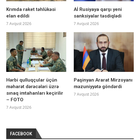
Krımda raket təhlükəsi
Aİ Rusiyaya qarşı yeni
elan edildi
sanksiyalar təsdiqlədi
7 Avqust 2026
7 Avqust 2026
Hərbi qulluqçular üçün
Paşinyan Ararat Mirzoyanı
məharət dərəcələri üzrə
məzuniyyətə göndərdi
sınaq imtahanları keçirilir
7 Avqust 2026
– FOTO
7 Avqust 2026
FACEBOOK