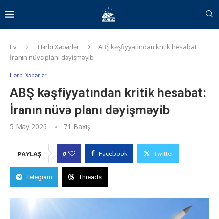
Ev
Hərbi Xəbərlər
ABŞ kəşfiyyatından kritik hesabat:
İranın nüvə planı dəyişməyib
Hərbi Xəbərlər
ABŞ kəşfiyyatından kritik hesabat:
İranın nüvə planı dəyişməyib
5 May 2026
71
Baxış
0
PAYLAŞ
Facebook
Twitter
Telegram
Threads