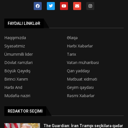
FAYDALI LINKLƏR
Haqqımızda
Əlaqə
Siyasətimiz
Hərbi Xəbərlər
Ümummilli lider
Tarix
Dövlət rəmzləri
Vətən müharibəsi
Böyük Qayıdış
Qan yaddaşı
Birinci Xanım
Mətbuat xidməti
Hərbi And
Geyim qaydası
Müdafiə naziri
Rəsmi Xəbərlər
REDAKTOR SEÇIMI
The Guardian: İran Trampı seçkilərə qədər