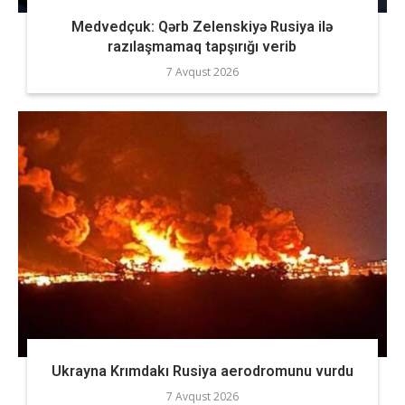
Medvedçuk: Qərb Zelenskiyə Rusiya ilə
razılaşmamaq tapşırığı verib
7 Avqust 2026
Ukrayna Krımdakı Rusiya aerodromunu vurdu
7 Avqust 2026