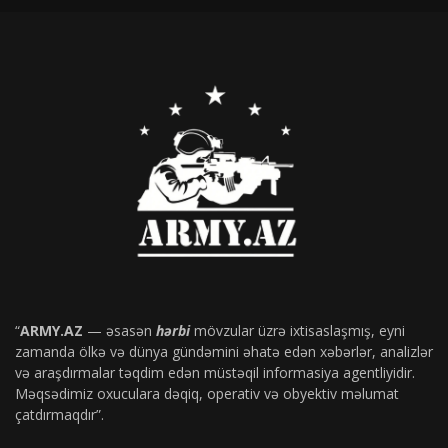
“
ARMY.AZ
— əsasən
hərbi
mövzular üzrə ixtisaslaşmış, eyni
zamanda ölkə və dünya gündəmini əhatə edən xəbərlər, analizlər
və araşdırmalar təqdim edən müstəqil informasiya agentliyidir.
Məqsədimiz oxuculara dəqiq, operativ və obyektiv məlumat
çatdırmaqdır”.