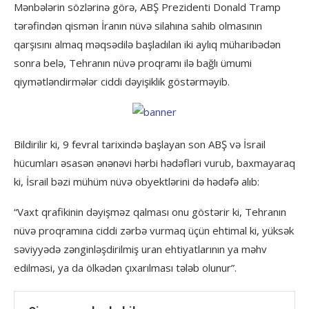
Mənbələrin sözlərinə görə, ABŞ Prezidenti Donald Tramp
tərəfindən qismən İranın nüvə silahına sahib olmasının
qarşısını almaq məqsədilə başladılan iki aylıq müharibədən
sonra belə, Tehranın nüvə proqramı ilə bağlı ümumi
qiymətləndirmələr ciddi dəyişiklik göstərməyib.
Bildirilir ki, 9 fevral tarixində başlayan son ABŞ və İsrail
hücumları əsasən ənənəvi hərbi hədəfləri vurub, baxmayaraq
ki, İsrail bəzi mühüm nüvə obyektlərini də hədəfə alıb:
“Vaxt qrafikinin dəyişməz qalması onu göstərir ki, Tehranın
nüvə proqramına ciddi zərbə vurmaq üçün ehtimal ki, yüksək
səviyyədə zənginləşdirilmiş uran ehtiyatlarının ya məhv
edilməsi, ya da ölkədən çıxarılması tələb olunur”.