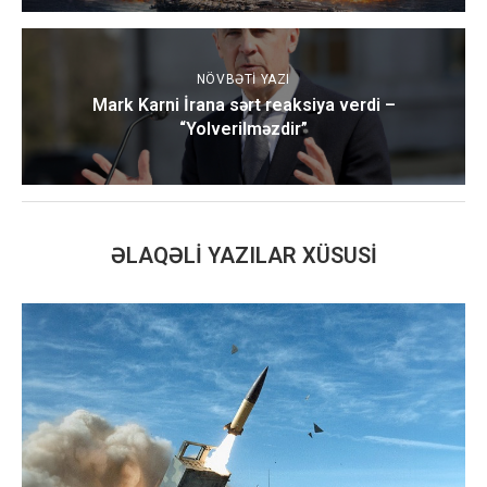
NÖVBƏTI YAZI
Mark Karni İrana sərt reaksiya verdi –
“Yolverilməzdir”
ƏLAQƏLI YAZILAR XÜSUSI