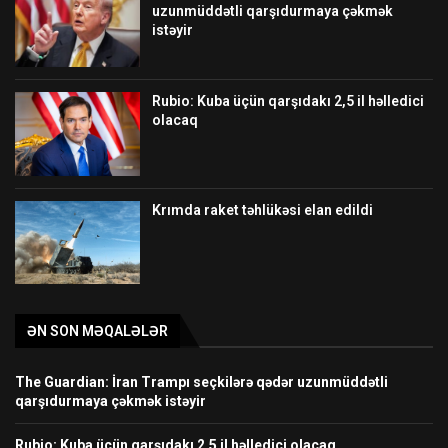
uzunmüddətli qarşıdurmaya çəkmək
istəyir
Rubio: Kuba üçün qarşıdakı 2,5 il həlledici
olacaq
Krımda raket təhlükəsi elan edildi
ƏN SON MƏQALƏLƏR
The Guardian: İran Trampı seçkilərə qədər uzunmüddətli
qarşıdurmaya çəkmək istəyir
Rubio: Kuba üçün qarşıdakı 2,5 il həlledici olacaq