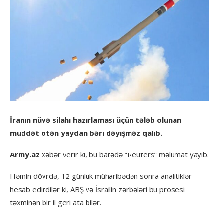
İranın nüvə silahı hazırlaması üçün tələb olunan
müddət ötən yaydan bəri dəyişməz qalıb.
Army.az
xəbər verir ki, bu barədə “Reuters” məlumat yayıb.
Həmin dövrdə, 12 günlük müharibədən sonra analitiklər
hesab edirdilər ki, ABŞ və İsrailin zərbələri bu prosesi
təxminən bir il geri ata bilər.