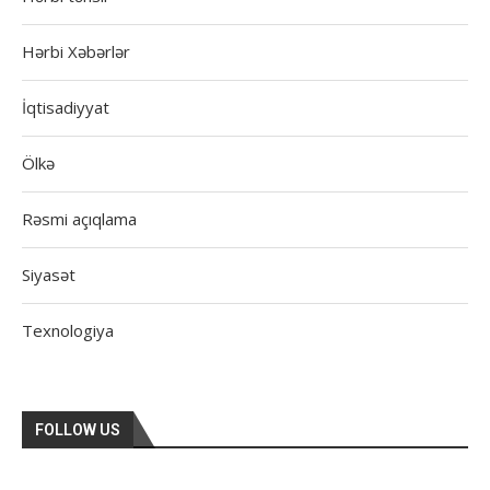
Hərbi Xəbərlər
İqtisadiyyat
Ölkə
Rəsmi açıqlama
Siyasət
Texnologiya
FOLLOW US