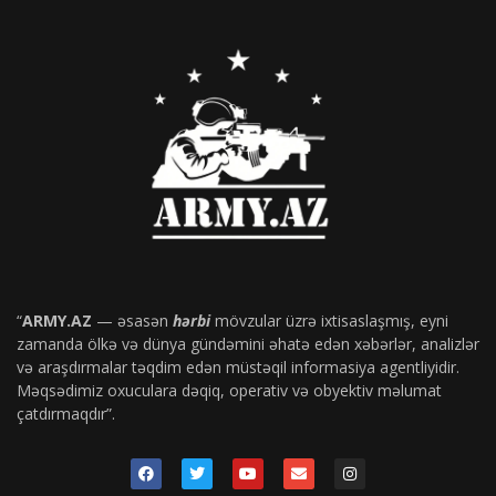
“
ARMY.AZ
— əsasən
hərbi
mövzular üzrə ixtisaslaşmış, eyni
zamanda ölkə və dünya gündəmini əhatə edən xəbərlər, analizlər
və araşdırmalar təqdim edən müstəqil informasiya agentliyidir.
Məqsədimiz oxuculara dəqiq, operativ və obyektiv məlumat
çatdırmaqdır”.