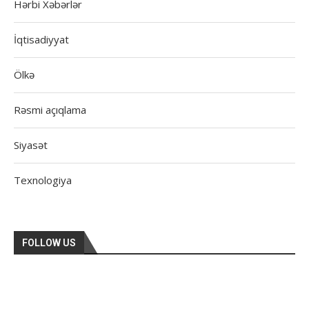
Hərbi Xəbərlər
İqtisadiyyat
Ölkə
Rəsmi açıqlama
Siyasət
Texnologiya
FOLLOW US