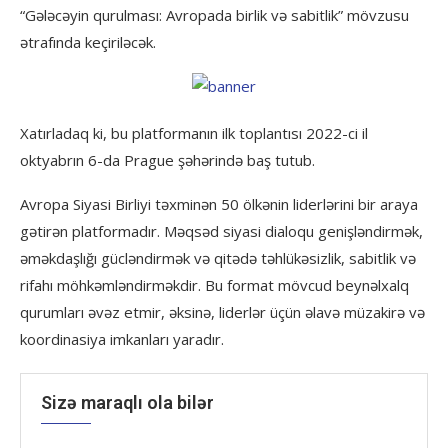
“Gələcəyin qurulması: Avropada birlik və sabitlik” mövzusu
ətrafında keçiriləcək.
Xatırladaq ki, bu platformanın ilk toplantısı 2022-ci il
oktyabrın 6-da Prague şəhərində baş tutub.
Avropa Siyasi Birliyi təxminən 50 ölkənin liderlərini bir araya
gətirən platformadır. Məqsəd siyasi dialoqu genişləndirmək,
əməkdaşlığı gücləndirmək və qitədə təhlükəsizlik, sabitlik və
rifahı möhkəmləndirməkdir. Bu format mövcud beynəlxalq
qurumları əvəz etmir, əksinə, liderlər üçün əlavə müzakirə və
koordinasiya imkanları yaradır.
Sizə maraqlı ola bilər