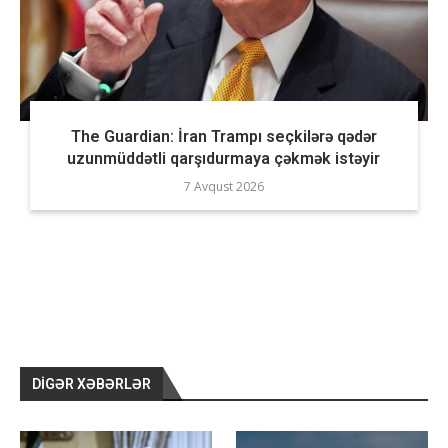
The Guardian: İran Trampı seçkilərə qədər
uzunmüddətli qarşıdurmaya çəkmək istəyir
7 Avqust 2026
DIGƏR XƏBƏRLƏR