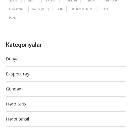
SEPAH
SILAH
TEXNIKA
TÜRKIYƏ
TƏLIM
TƏYYARƏ
UKRAYNA
YAXIN ŞƏRQ
ÇIN
İLHAM ƏLIYEV
İRAN
İSRAIL
Kateqoriyalar
Dünya
Ekspert rəyi
Gündəm
Hərb tarixi
Hərbi təhsil