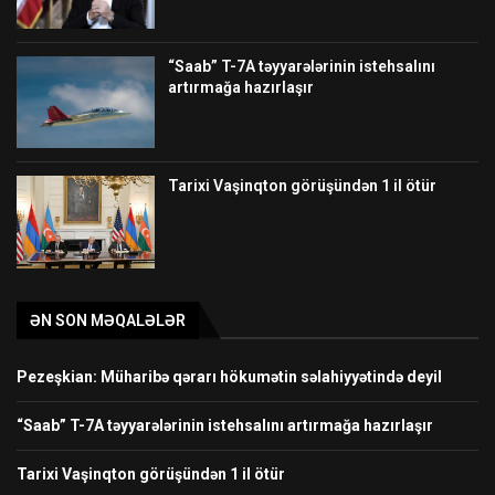
“Saab” T-7A təyyarələrinin istehsalını
artırmağa hazırlaşır
Tarixi Vaşinqton görüşündən 1 il ötür
ƏN SON MƏQALƏLƏR
Pezeşkian: Müharibə qərarı hökumətin səlahiyyətində deyil
“Saab” T-7A təyyarələrinin istehsalını artırmağa hazırlaşır
Tarixi Vaşinqton görüşündən 1 il ötür