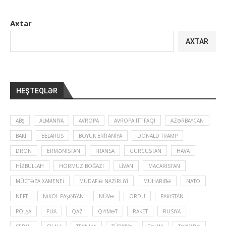
Axtar
AXTAR
HEŞTEQLƏR
ABŞ
ALMANIYA
AVROPA
AVROPA İTTIFAQI
AZƏRBAYCAN
BAKI
BELARUS
BÖYÜK BRITANIYA
DONALD TRAMP
DRON
ERMƏNISTAN
FRANSA
GÜRCÜSTAN
HAVA
HIZBULLAH
HÖRMÜZ BOĞAZI
LIVAN
MACARISTAN
MÜCTƏBA XAMENEI
MÜDAFIƏ NAZIRLIYI
MÜHARIBƏ
NATO
NEFT
NIKOL PAŞINYAN
NÜVƏ
ORDU
PAKISTAN
POLŞA
PUA
QAZ
QIYMƏT
RAKET
RUSIYA