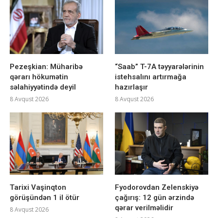
Pezeşkian: Müharibə
“Saab” T-7A təyyarələrinin
qərarı hökumətin
istehsalını artırmağa
səlahiyyətində deyil
hazırlaşır
8 Avqust 2026
8 Avqust 2026
Tarixi Vaşinqton
Fyodorovdan Zelenskiyə
görüşündən 1 il ötür
çağırış: 12 gün ərzində
qərar verilməlidir
8 Avqust 2026