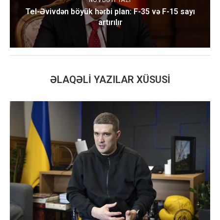
NÖVBƏTI YAZI
Tel-Əvivdən böyük hərbi plan: F-35 və F-15 sayı
artırılır
ƏLAQƏLI YAZILAR XÜSUSI