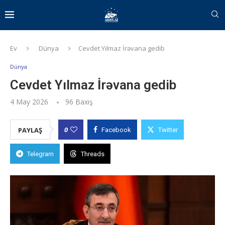
Ev
Dünya
Cevdet Yılmaz İrəvana gedib
Dünya
Cevdet Yılmaz İrəvana gedib
4 May 2026
96
Baxış
0
PAYLAŞ
Facebook
Twitter
Telegram
Threads