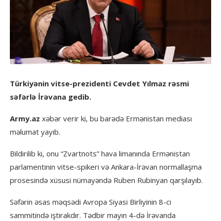
Türkiyənin vitse-prezidenti Cevdet Yılmaz rəsmi
səfərlə İrəvana gedib.
Army.az
xəbər verir ki, bu barədə Ermənistan mediası
məlumat yayıb.
Bildirilib ki, onu “Zvartnots” hava limanında Ermənistan
parlamentinin vitse-spikeri və Ankara-İrəvan normallaşma
prosesində xüsusi nümayəndə Ruben Rubinyan qarşılayıb.
Səfərin əsas məqsədi Avropa Siyasi Birliyinin 8-ci
sammitində iştirakdır. Tədbir mayın 4-də İrəvanda