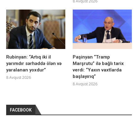
8 Avqust 2026
Rubinyan: “Artıq iki il
Paşinyan “Tramp
yarımdır sərhəddə ölən və
Marşrutu” ilə bağlı tarix
yaralanan yoxdur”
verdi: “Yaxın vaxtlarda
başlayırıq”
8 Avqust 2026
8 Avqust 2026
FACEBOOK