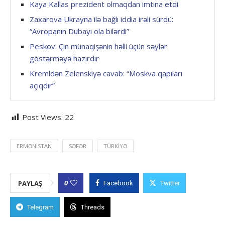
Kaya Kallas prezident olmaqdan imtina etdi
Zaxarova Ukrayna ilə bağlı iddia irəli sürdü:
“Avropanın Dubayı ola bilərdi”
Peskov: Çin münaqişənin həlli üçün səylər
göstərməyə hazırdır
Kremldən Zelenskiyə cavab: “Moskva qapıları
açıqdır”
Post Views:
22
ERMƏNISTAN
SƏFƏR
TÜRKIYƏ
0
PAYLAŞ
Facebook
Twitter
Telegram
Threads