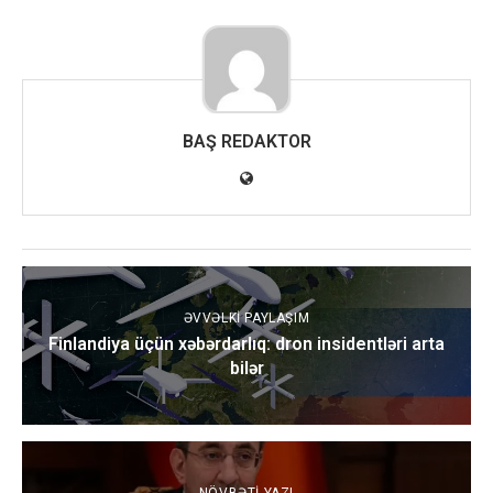
BAŞ REDAKTOR
ƏVVƏLKI PAYLAŞIM
Finlandiya üçün xəbərdarlıq: dron insidentləri arta
bilər