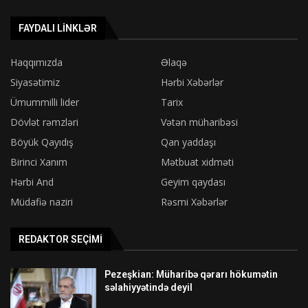
FAYDALI LINKLƏR
Haqqımızda
Əlaqə
Siyasətimiz
Hərbi Xəbərlər
Ümummilli lider
Tarix
Dövlət rəmzləri
Vətən müharibəsi
Böyük Qayıdış
Qan yaddaşı
Birinci Xanım
Mətbuat xidməti
Hərbi And
Geyim qaydası
Müdafiə naziri
Rəsmi Xəbərlər
REDAKTOR SEÇIMI
Pezeşkian: Müharibə qərarı hökumətin
səlahiyyətində deyil