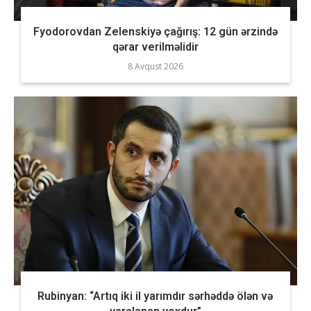
Fyodorovdan Zelenskiyə çağırış: 12 gün ərzində
qərar verilməlidir
8 Avqust 2026
Rubinyan: “Artıq iki il yarımdır sərhəddə ölən və