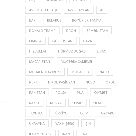
AVROPA İTTIFAQI
AZƏRBAYCAN
Aİ
BAKI
BELARUS
BÖYÜK BRITANIYA
DONALD TRAMP
DRON
ERMƏNISTAN
FRANSA
GÜRCÜSTAN
HAVA
HIZBULLAH
HÖRMÜZ BOĞAZI
LIVAN
MACARISTAN
MÜCTƏBA XAMENEI
MÜDAFIƏ NAZIRLIYI
MÜHARIBƏ
NATO
NEFT
NIKOL PAŞINYAN
NÜVƏ
ORDU
PAKISTAN
POLŞA
PUA
QIYMƏT
RAKET
RUSIYA
SEPAH
SILAH
TEXNIKA
TÜRKIYƏ
TƏLIM
TƏYYARƏ
UKRAYNA
YAXIN ŞƏRQ
ÇIN
İLHAM ƏLIYEV
İRAN
İSRAIL