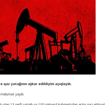
ə qaz yatağının aşkar edildiyini açıqlayıb.
i məlumat yayıb.
yatı olan 13 neft yatağı və 100 milyard kubmetrdən artıq qaz ehtiyat