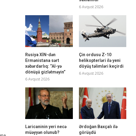
6 Avqust 2026
Rusiya XİN-dən
Çin ordusu Z-10
Ermənistana sərt
helikopterləri ilə yeni
xəbərdarlıq: “Aİ-yə
döyüş təlimləri keçirdi
dönüşü gizlətməyin”
6 Avqust 2026
6 Avqust 2026
Laricaninin yeri necə
Ərdoğan Baxçalı ilə
müəyyən olunub?
görüşdü
ına