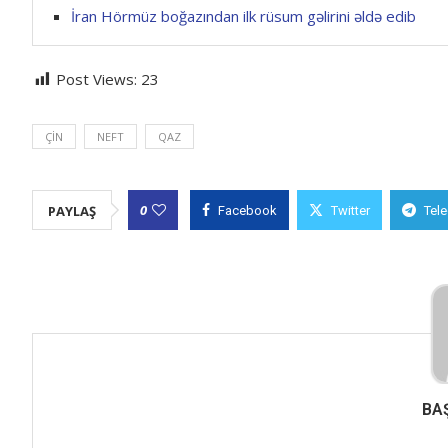
İran Hörmüz boğazından ilk rüsum gəlirini əldə edib
Post Views:
23
ÇIN
NEFT
QAZ
0
PAYLAŞ
Facebook
Twitter
Tel
BA