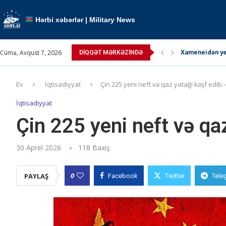
Hərbi xəbərlər | Military News
Cümə, Avqust 7, 2026
Xameneidən yen
DIQQƏT MƏRKƏZINDƏ
TRIPP layihəsi 
Paşinyan Putin
Paşinyan: “ABŞ 
Pəhləvi çağırış
Ərdoğan atəşkə
Kallas: “Atəşk
Kremldə qızğın
Müctəba Xamen
Ev
İqtisadiyyat
Çin 225 yeni neft və qaz yatağı kəşf edib
İqtisadiyyat
Çin 225 yeni neft və q
30 Aprel 2026
118
Baxış
0
PAYLAŞ
Facebook
Twitter
Tele