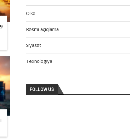
Ölkə
09
Rəsmi açıqlama
Siyasət
Texnologiya
FOLLOW US
ı