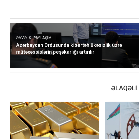
ƏVVƏLKI PAYLAŞIM
Azərbaycan Ordusunda kibertəhlükəsizlik üzrə
mütəxəssislərin peşəkarlığı artırılır
ƏLAQƏLI 