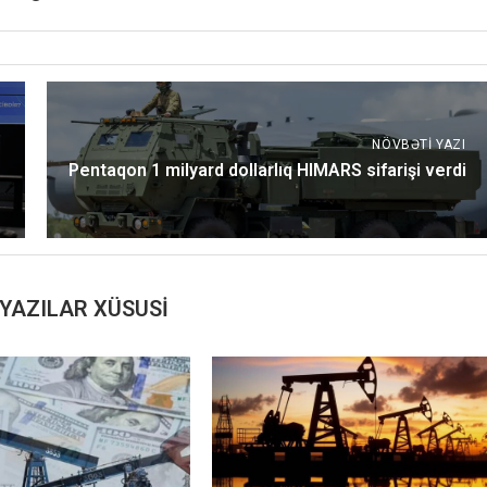
NÖVBƏTI YAZI
Pentaqon 1 milyard dollarlıq HIMARS sifarişi verdi
YAZILAR XÜSUSI