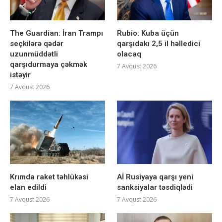
The Guardian: İran Trampı
Rubio: Kuba üçün
seçkilərə qədər
qarşıdakı 2,5 il həlledici
uzunmüddətli
olacaq
qarşıdurmaya çəkmək
7 Avqust 2026
istəyir
7 Avqust 2026
Krımda raket təhlükəsi
Aİ Rusiyaya qarşı yeni
elan edildi
sanksiyalar təsdiqlədi
7 Avqust 2026
7 Avqust 2026