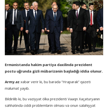
Ermənistanda hakim partiya daxilində prezident
postu uğrunda gizli mübarizənin başladığı iddia olunur.
Army.az
xəbər verir ki, bu barədə “Hraparak” qəzeti
məlumat yayıb.
Bildirilib ki, bu vəziyyət ölkə prezidenti Vaaqn Xaçaturyanın
səhhətində ciddi problemlərin olması və onun səlahiyyət