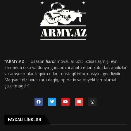
“
ARMY.AZ
— əsasən
hərbi
mövzular üzrə ixtisaslaşmış, eyni
zamanda ölkə və dünya gündəmini əhatə edən xəbərlər, analizlər
və araşdırmalar təqdim edən müstəqil informasiya agentliyidir.
Məqsədimiz oxuculara dəqiq, operativ və obyektiv məlumat
çatdırmaqdır”.
FAYDALI LINKLƏR