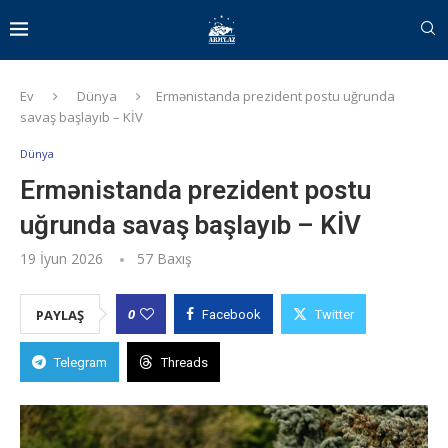
Ev
Dünya
Ermənistanda prezident postu uğrunda
savaş başlayıb – KİV
Dünya
Ermənistanda prezident postu
uğrunda savaş başlayıb – KİV
19 İyun 2026
57
Baxış
0
PAYLAŞ
Facebook
Twitter
Telegram
Threads