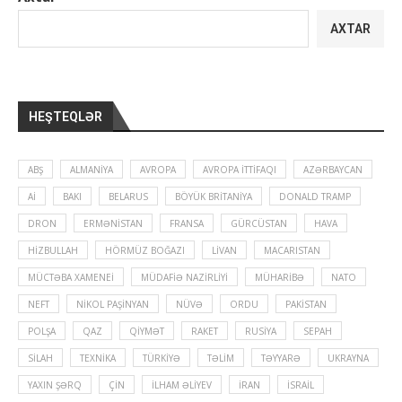
AXTAR
HEŞTEQLƏR
ABŞ
ALMANIYA
AVROPA
AVROPA İTTIFAQI
AZƏRBAYCAN
Aİ
BAKI
BELARUS
BÖYÜK BRITANIYA
DONALD TRAMP
DRON
ERMƏNISTAN
FRANSA
GÜRCÜSTAN
HAVA
HIZBULLAH
HÖRMÜZ BOĞAZI
LIVAN
MACARISTAN
MÜCTƏBA XAMENEI
MÜDAFIƏ NAZIRLIYI
MÜHARIBƏ
NATO
NEFT
NIKOL PAŞINYAN
NÜVƏ
ORDU
PAKISTAN
POLŞA
QAZ
QIYMƏT
RAKET
RUSIYA
SEPAH
SILAH
TEXNIKA
TÜRKIYƏ
TƏLIM
TƏYYARƏ
UKRAYNA
YAXIN ŞƏRQ
ÇIN
İLHAM ƏLIYEV
İRAN
İSRAIL