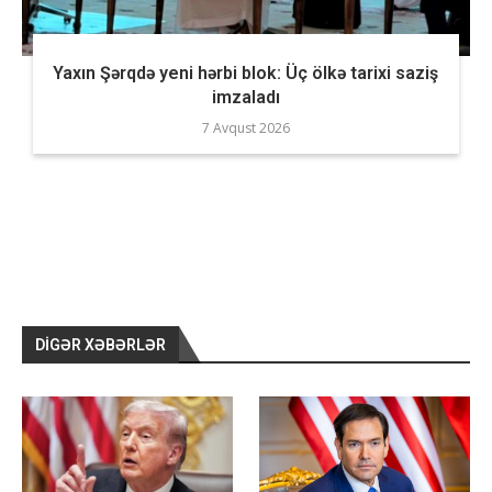
Yaxın Şərqdə yeni hərbi blok: Üç ölkə tarixi saziş
imzaladı
7 Avqust 2026
DIGƏR XƏBƏRLƏR