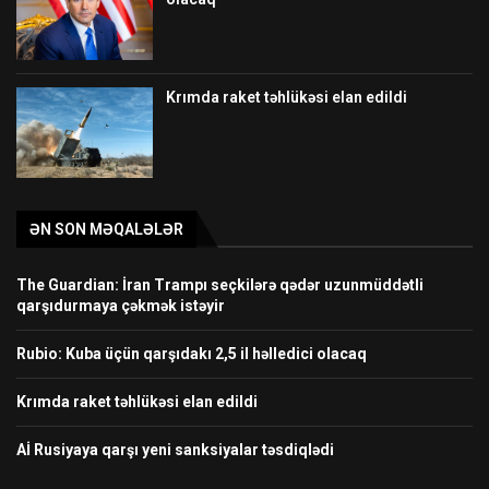
Krımda raket təhlükəsi elan edildi
ƏN SON MƏQALƏLƏR
The Guardian: İran Trampı seçkilərə qədər uzunmüddətli
qarşıdurmaya çəkmək istəyir
Rubio: Kuba üçün qarşıdakı 2,5 il həlledici olacaq
Krımda raket təhlükəsi elan edildi
Aİ Rusiyaya qarşı yeni sanksiyalar təsdiqlədi