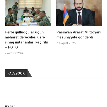
Hərbi qulluqçular üçün
Paşinyan Ararat Mirzoyanı
məharət dərəcələri üzrə
məzuniyyətə göndərdi
sınaq imtahanları keçirilir
7 Avqust 2026
– FOTO
7 Avqust 2026
FACEBOOK
Axtar