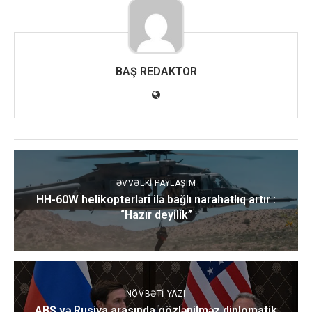
BAŞ REDAKTOR
ƏVVƏLKI PAYLAŞIM
HH-60W helikopterləri ilə bağlı narahatlıq artır :
“Hazır deyilik”
NÖVBƏTI YAZI
ABŞ və Rusiya arasında gözlənilməz diplomatik