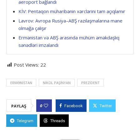
aeroport bağlandı
KİV: Pentaqon müharibənin xərclərini tam açıqlamır
Lavrov: Avropa Rusiya–ABŞ razılaşmalarına mane
olmağa çalışır
Ermənistan və ABŞ arasında mühüm əməkdaşlıq
sənədləri imzalandı
Post Views:
22
ERMƏNISTAN
NIKOL PAŞINYAN
PREZIDENT
0
PAYLAŞ
Facebook
Twitter
Telegram
Threads