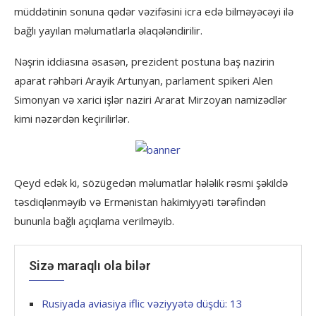
müddətinin sonuna qədər vəzifəsini icra edə bilməyəcəyi ilə
bağlı yayılan məlumatlarla əlaqələndirilir.
Nəşrin iddiasına əsasən, prezident postuna baş nazirin
aparat rəhbəri Arayik Artunyan, parlament spikeri Alen
Simonyan və xarici işlər naziri Ararat Mirzoyan namizədlər
kimi nəzərdən keçirilirlər.
Qeyd edək ki, sözügedən məlumatlar hələlik rəsmi şəkildə
təsdiqlənməyib və Ermənistan hakimiyyəti tərəfindən
bununla bağlı açıqlama verilməyib.
Sizə maraqlı ola bilər
Rusiyada aviasiya iflic vəziyyətə düşdü: 13