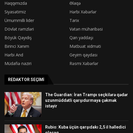
Haqqımızda
Əlaqə
Siyasətimiz
Hərbi Xəbərlər
Ümummilli lider
Tarix
Dövlət rəmzləri
Vətən müharibəsi
Böyük Qayıdış
Qan yaddaşı
Birinci Xanım
Mətbuat xidməti
Hərbi And
Geyim qaydası
Müdafiə naziri
Rəsmi Xəbərlər
REDAKTOR SEÇIMI
The Guardian: İran Trampı seçkilərə qədər
uzunmüddətli qarşıdurmaya çəkmək
istəyir
Rubio: Kuba üçün qarşıdakı 2,5 il həlledici
olacaq