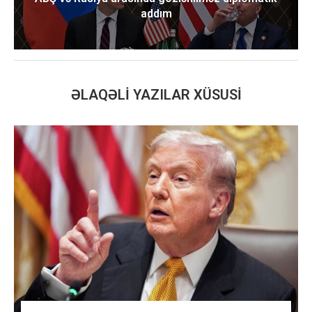
addım
ƏLAQƏLI YAZILAR XÜSUSI