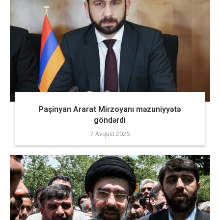
Paşinyan Ararat Mirzoyanı məzuniyyətə
göndərdi
7 Avqust 2026