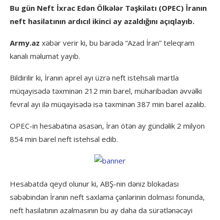
Bu gün Neft İxrac Edən Ölkələr Təşkilatı (OPEC) İranın
neft hasilatının ardıcıl ikinci ay azaldığını açıqlayıb.
Army.az
xəbər verir ki, bu barədə “Azad İran” teleqram
kanalı məlumat yayıb.
Bildirilir ki, İranın aprel ayı üzrə neft istehsalı martla
müqayisədə təxminən 212 min barel, müharibədən əvvəlki
fevral ayı ilə müqayisədə isə təxminən 387 min barel azalıb.
OPEC-in hesabatına əsasən, İran ötən ay gündəlik 2 milyon
854 min barel neft istehsal edib.
Hesabatda qeyd olunur ki, ABŞ-nin dəniz blokadası
səbəbindən İranın neft saxlama çənlərinin dolması fonunda,
neft hasilatının azalmasının bu ay daha da sürətlənəcəyi