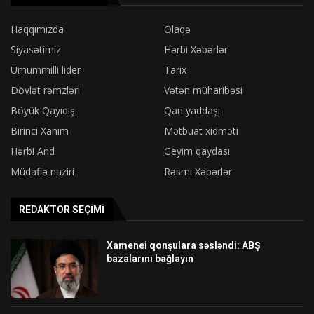
Haqqımızda
Əlaqə
Siyasətimiz
Hərbi Xəbərlər
Ümummilli lider
Tarix
Dövlət rəmzləri
Vətən müharibəsi
Böyük Qayıdış
Qan yaddaşı
Birinci Xanım
Mətbuat xidməti
Hərbi And
Geyim qaydası
Müdafiə naziri
Rəsmi Xəbərlər
REDAKTOR SEÇIMI
Xamenei qonşulara səsləndi: ABŞ
bazalarını bağlayın