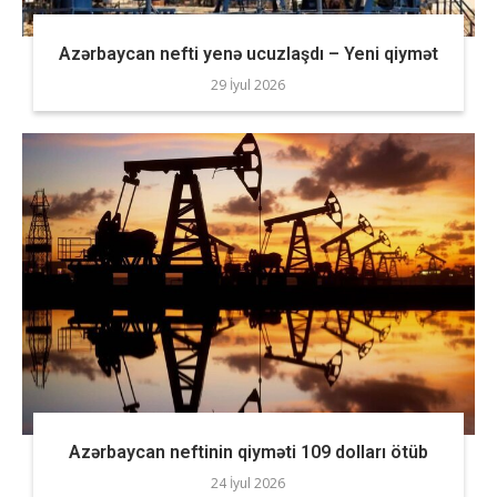
Azərbaycan nefti yenə ucuzlaşdı – Yeni qiymət
29 İyul 2026
Azərbaycan neftinin qiyməti 109 dolları ötüb
24 İyul 2026