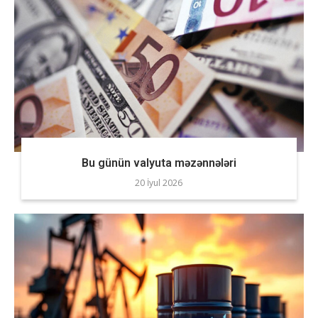
Bu günün valyuta məzənnələri
20 İyul 2026