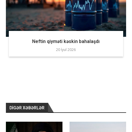
Neftin qiyməti kəskin bahalaşdı
20 İyul 2026
DIGƏR XƏBƏRLƏR