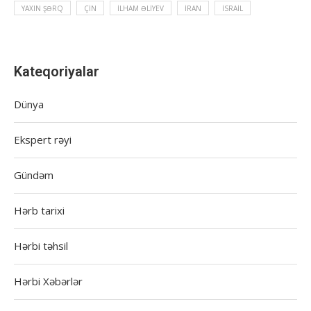
YAXIN ŞƏRQ
ÇIN
İLHAM ƏLIYEV
İRAN
İSRAIL
Kateqoriyalar
Dünya
Ekspert rəyi
Gündəm
Hərb tarixi
Hərbi təhsil
Hərbi Xəbərlər