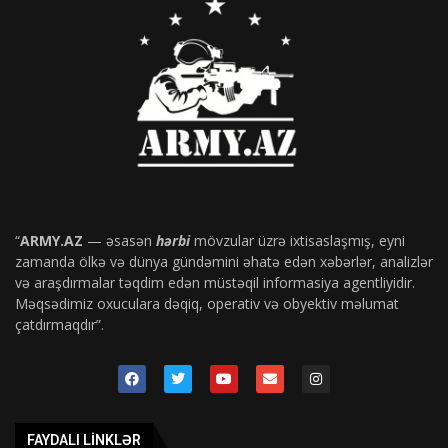
“
ARMY.AZ
— əsasən
hərbi
mövzular üzrə ixtisaslaşmış, eyni
zamanda ölkə və dünya gündəmini əhatə edən xəbərlər, analizlər
və araşdırmalar təqdim edən müstəqil informasiya agentliyidir.
Məqsədimiz oxuculara dəqiq, operativ və obyektiv məlumat
çatdırmaqdır”.
FAYDALI LINKLƏR