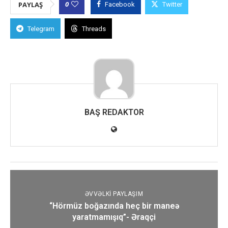
0
PAYLAŞ
Facebook
Twitter
Telegram
Threads
BAŞ REDAKTOR
ƏVVƏLKI PAYLAŞIM
“Hörmüz boğazında heç bir maneə
yaratmamışıq”- Əraqçi