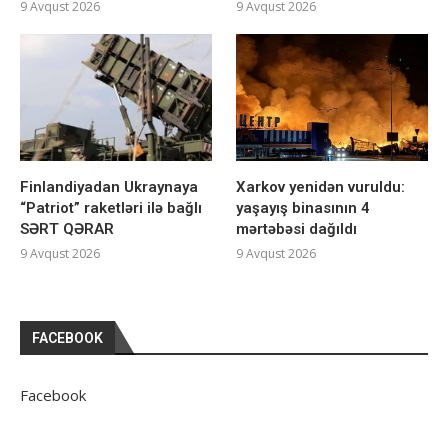
9 Avqust 2026
9 Avqust 2026
Finlandiyadan Ukraynaya
Xarkov yenidən vuruldu:
“Patriot” raketləri ilə bağlı
yaşayış binasının 4
SƏRT QƏRAR
mərtəbəsi dağıldı
9 Avqust 2026
9 Avqust 2026
FACEBOOK
Facebook