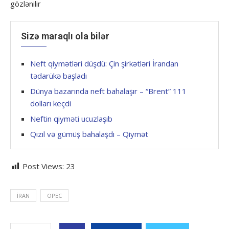
gözlənilir
Sizə maraqlı ola bilər
Neft qiymətləri düşdü: Çin şirkətləri İrandan
tədarükə başladı
Dünya bazarında neft bahalaşır – “Brent” 111
dolları keçdi
Neftin qiyməti ucuzlaşıb
Qızıl və gümüş bahalaşdı – Qiymət
Post Views:
23
İRAN
OPEC