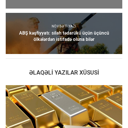
NÖVBƏTI YAZI
ABŞ kəşfiyyatı: silah tədarükü üçün üçüncü
ölkələrdən istifadə oluna bilər
ƏLAQƏLI YAZILAR XÜSUSI