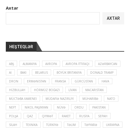
Axtar
AXTAR
HEŞTEQLƏR
ABŞ
ALMANIYA
AVROPA
AVROPA İTTIFAQI
AZƏRBAYCAN
Aİ
BAKI
BELARUS
BÖYÜK BRITANIYA
DONALD TRAMP
DRON
ERMƏNISTAN
FRANSA
GÜRCÜSTAN
HAVA
HIZBULLAH
HÖRMÜZ BOĞAZI
LIVAN
MACARISTAN
MÜCTƏBA XAMENEI
MÜDAFIƏ NAZIRLIYI
MÜHARIBƏ
NATO
NEFT
NIKOL PAŞINYAN
NÜVƏ
ORDU
PAKISTAN
POLŞA
QAZ
QIYMƏT
RAKET
RUSIYA
SEPAH
SILAH
TEXNIKA
TÜRKIYƏ
TƏLIM
TƏYYARƏ
UKRAYNA