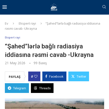
Ev
Ekspert rəyi
“Şahed”lərlə bağlı radiasiya iddiasına
rəsmi cavab -Ukrayna
Ekspert rəyi
“Şahed”lərlə bağlı radiasiya
iddiasına rəsmi cavab -Ukrayna
21 May 2026
99
Baxış
0
PAYLAŞ
Facebook
Twitter
Telegram
Threads