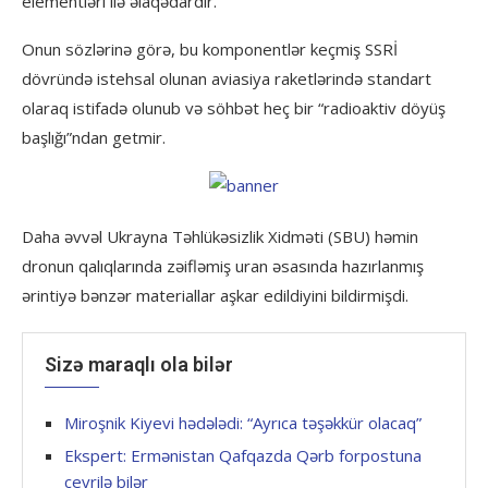
elementləri ilə əlaqədardır.
Onun sözlərinə görə, bu komponentlər keçmiş SSRİ
dövründə istehsal olunan aviasiya raketlərində standart
olaraq istifadə olunub və söhbət heç bir “radioaktiv döyüş
başlığı”ndan getmir.
Daha əvvəl Ukrayna Təhlükəsizlik Xidməti (SBU) həmin
dronun qalıqlarında zəifləmiş uran əsasında hazırlanmış
ərintiyə bənzər materiallar aşkar edildiyini bildirmişdi.
Sizə maraqlı ola bilər
Miroşnik Kiyevi hədələdi: “Ayrıca təşəkkür olacaq”
Ekspert: Ermənistan Qafqazda Qərb forpostuna
çevrilə bilər