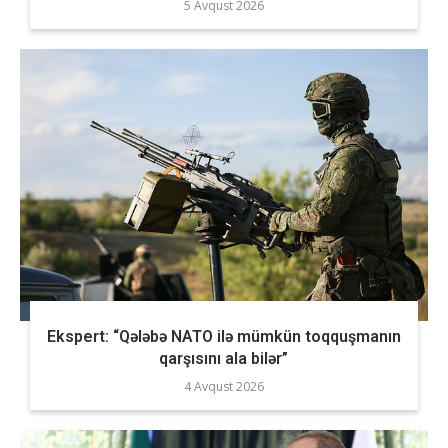
5 Avqust 2026
Ekspert: “Qələbə NATO ilə mümkün toqquşmanın
qarşısını ala bilər”
4 Avqust 2026