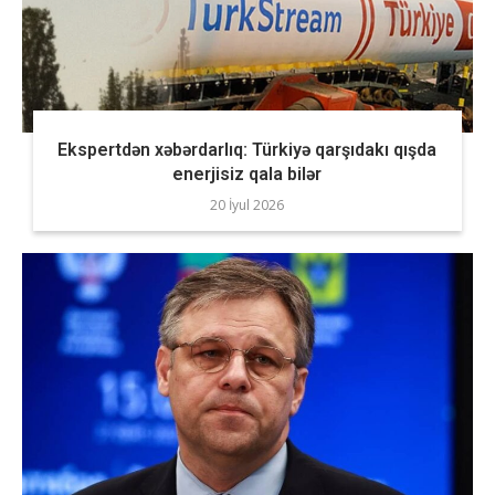
Ekspertdən xəbərdarlıq: Türkiyə qarşıdakı qışda
enerjisiz qala bilər
20 İyul 2026