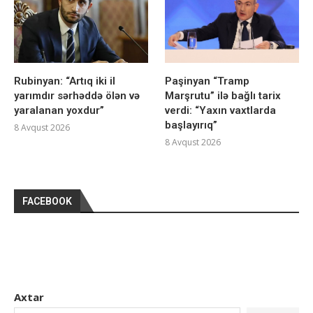
Rubinyan: “Artıq iki il
Paşinyan “Tramp
yarımdır sərhəddə ölən və
Marşrutu” ilə bağlı tarix
yaralanan yoxdur”
verdi: “Yaxın vaxtlarda
başlayırıq”
8 Avqust 2026
8 Avqust 2026
FACEBOOK
Axtar