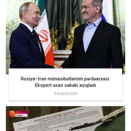
Rusiya–İran münasibətlərinin pərdəarxası:
Ekspert əsas səbəbi açıqladı
4 Avqust 2026