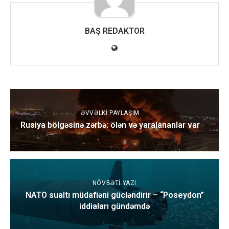
BAŞ REDAKTOR
ƏVVƏLKI PAYLAŞIM
Rusiya bölgəsinə zərbə: ölən və yaralananlar var
NÖVBƏTI YAZI
NATO sualtı müdafiəni gücləndirir – “Poseydon”
iddiaları gündəmdə