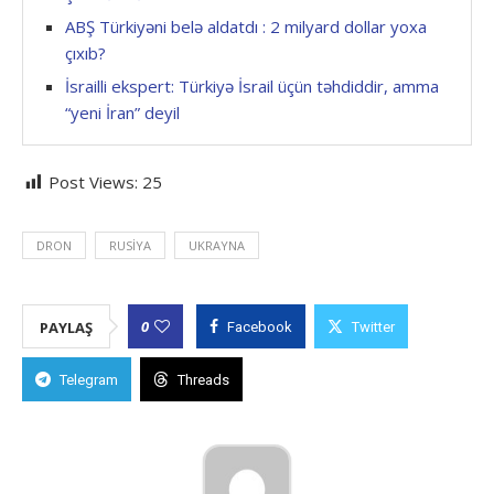
ABŞ Türkiyəni belə aldatdı : 2 milyard dollar yoxa
çıxıb?
İsrailli ekspert: Türkiyə İsrail üçün təhdiddir, amma
“yeni İran” deyil
Post Views:
25
DRON
RUSIYA
UKRAYNA
0
PAYLAŞ
Facebook
Twitter
Telegram
Threads