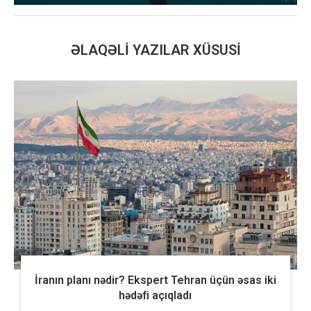
ƏLAQƏLI YAZILAR XÜSUSI
İranın planı nədir? Ekspert Tehran üçün əsas iki
hədəfi açıqladı