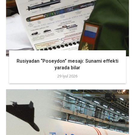
Rusiyadan “Poseydon” mesajı: Sunami effekti
yarada bilər
29 İyul 2026