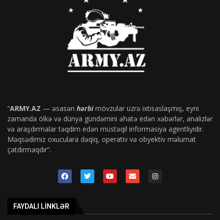
“
ARMY.AZ
— əsasən
hərbi
mövzular üzrə ixtisaslaşmış, eyni
zamanda ölkə və dünya gündəmini əhatə edən xəbərlər, analizlər
və araşdırmalar təqdim edən müstəqil informasiya agentliyidir.
Məqsədimiz oxuculara dəqiq, operativ və obyektiv məlumat
çatdırmaqdır”.
FAYDALI LINKLƏR