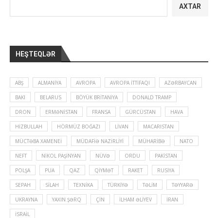
AXTAR
HEŞTEQLƏR
ABŞ
ALMANIYA
AVROPA
AVROPA İTTIFAQI
AZƏRBAYCAN
BAKI
BELARUS
BÖYÜK BRITANIYA
DONALD TRAMP
DRON
ERMƏNISTAN
FRANSA
GÜRCÜSTAN
HAVA
HIZBULLAH
HÖRMÜZ BOĞAZI
LIVAN
MACARISTAN
MÜCTƏBA XAMENEI
MÜDAFIƏ NAZIRLIYI
MÜHARIBƏ
NATO
NEFT
NIKOL PAŞINYAN
NÜVƏ
ORDU
PAKISTAN
POLŞA
PUA
QAZ
QIYMƏT
RAKET
RUSIYA
SEPAH
SILAH
TEXNIKA
TÜRKIYƏ
TƏLIM
TƏYYARƏ
UKRAYNA
YAXIN ŞƏRQ
ÇIN
İLHAM ƏLIYEV
İRAN
İSRAIL