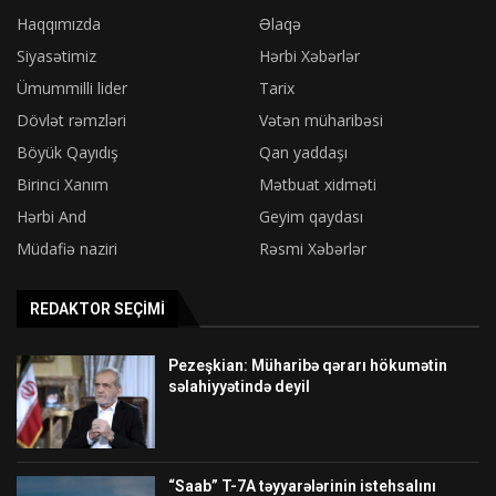
Haqqımızda
Əlaqə
Siyasətimiz
Hərbi Xəbərlər
Ümummilli lider
Tarix
Dövlət rəmzləri
Vətən müharibəsi
Böyük Qayıdış
Qan yaddaşı
Birinci Xanım
Mətbuat xidməti
Hərbi And
Geyim qaydası
Müdafiə naziri
Rəsmi Xəbərlər
REDAKTOR SEÇIMI
Pezeşkian: Müharibə qərarı hökumətin
səlahiyyətində deyil
“Saab” T-7A təyyarələrinin istehsalını