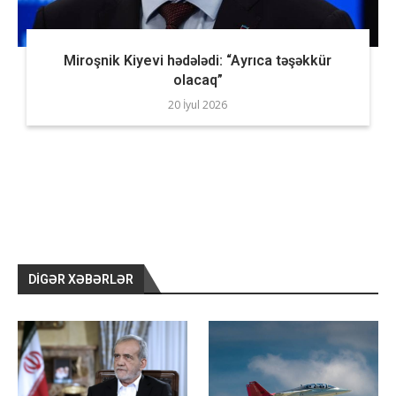
Miroşnik Kiyevi hədələdi: “Ayrıca təşəkkür
olacaq”
20 İyul 2026
DIGƏR XƏBƏRLƏR