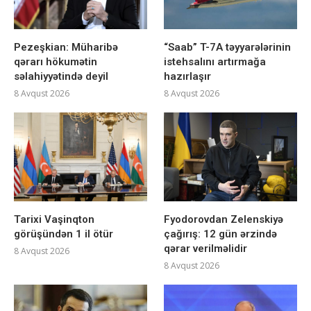
Pezeşkian: Müharibə
“Saab” T-7A təyyarələrinin
qərarı hökumətin
istehsalını artırmağa
səlahiyyətində deyil
hazırlaşır
8 Avqust 2026
8 Avqust 2026
Tarixi Vaşinqton
Fyodorovdan Zelenskiyə
görüşündən 1 il ötür
çağırış: 12 gün ərzində
qərar verilməlidir
8 Avqust 2026
8 Avqust 2026