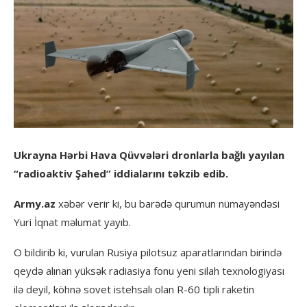
Ukrayna Hərbi Hava Qüvvələri dronlarla bağlı yayılan
“radioaktiv Şahed” iddialarını təkzib edib.
Army.az
xəbər verir ki, bu barədə qurumun nümayəndəsi
Yuri İqnat məlumat yayıb.
O bildirib ki, vurulan Rusiya pilotsuz aparatlarından birində
qeydə alınan yüksək radiasiya fonu yeni silah texnologiyası
ilə deyil, köhnə sovet istehsalı olan R-60 tipli raketin