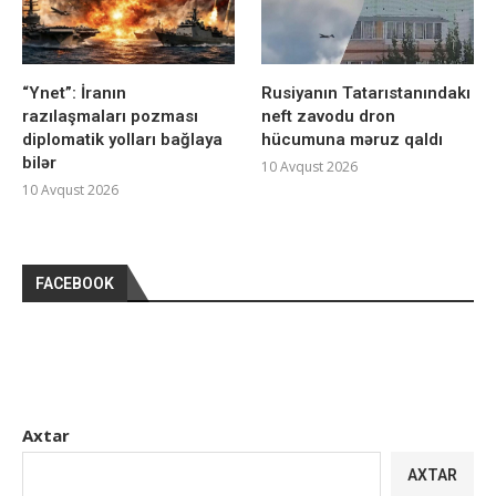
“Ynet”: İranın
Rusiyanın Tatarıstanındakı
razılaşmaları pozması
neft zavodu dron
diplomatik yolları bağlaya
hücumuna məruz qaldı
bilər
10 Avqust 2026
10 Avqust 2026
FACEBOOK
Axtar
AXTAR