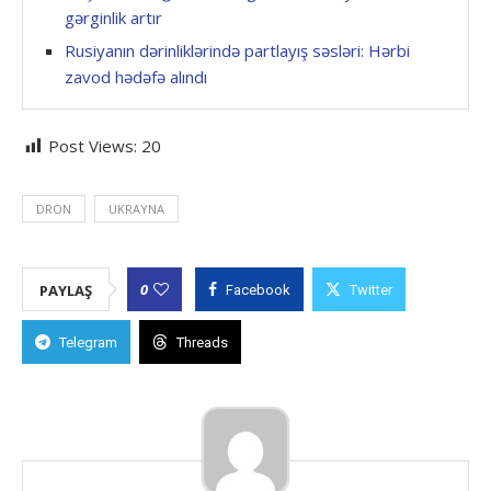
gərginlik artır
Rusiyanın dərinliklərində partlayış səsləri: Hərbi
zavod hədəfə alındı
Post Views:
20
DRON
UKRAYNA
0
PAYLAŞ
Facebook
Twitter
Telegram
Threads