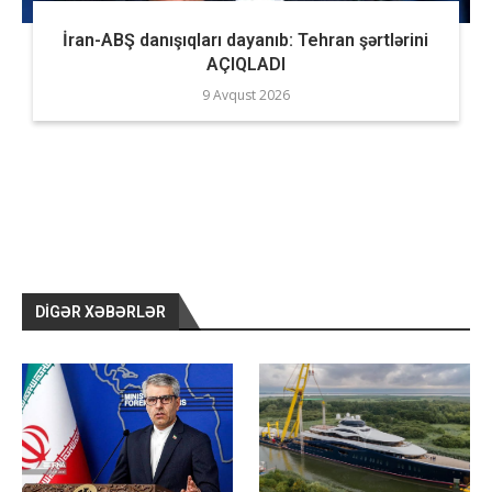
İran-ABŞ danışıqları dayanıb: Tehran şərtlərini
AÇIQLADI
9 Avqust 2026
DIGƏR XƏBƏRLƏR