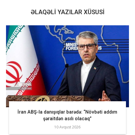
ƏLAQƏLI YAZILAR XÜSUSI
İran ABŞ-la danışıqlar barədə: “Növbəti addım
şəraitdən asılı olacaq”
10 Avqust 2026