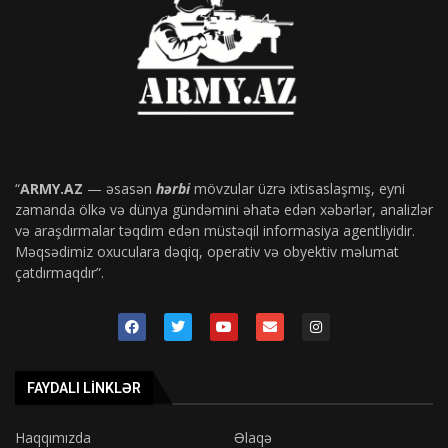
“
ARMY.AZ
— əsasən
hərbi
mövzular üzrə ixtisaslaşmış, eyni
zamanda ölkə və dünya gündəmini əhatə edən xəbərlər, analizlər
və araşdırmalar təqdim edən müstəqil informasiya agentliyidir.
Məqsədimiz oxuculara dəqiq, operativ və obyektiv məlumat
çatdırmaqdır”.
FAYDALI LINKLƏR
Haqqımızda
Əlaqə