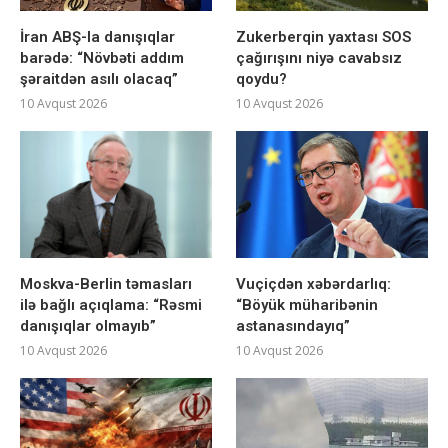
İran ABŞ-la danışıqlar
Zukerberqin yaxtası SOS
barədə: “Növbəti addım
çağırışını niyə cavabsız
şəraitdən asılı olacaq”
qoydu?
10 Avqust 2026
10 Avqust 2026
Moskva-Berlin təmasları
Vuçiçdən xəbərdarlıq:
ilə bağlı açıqlama: “Rəsmi
“Böyük müharibənin
danışıqlar olmayıb”
astanasındayıq”
10 Avqust 2026
10 Avqust 2026