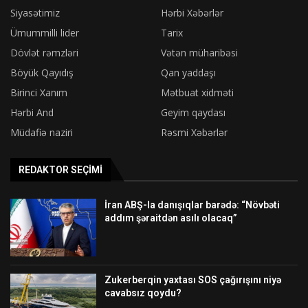
Siyasətimiz
Hərbi Xəbərlər
Ümummilli lider
Tarix
Dövlət rəmzləri
Vətən müharibəsi
Böyük Qayıdış
Qan yaddaşı
Birinci Xanım
Mətbuat xidməti
Hərbi And
Geyim qaydası
Müdafiə naziri
Rəsmi Xəbərlər
REDAKTOR SEÇIMI
İran ABŞ-la danışıqlar barədə: “Növbəti
addım şəraitdən asılı olacaq”
Zukerberqin yaxtası SOS çağırışını niyə
cavabsız qoydu?