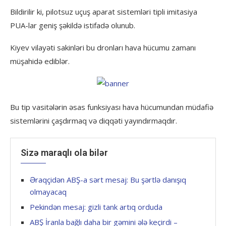
Bildirilir ki, pilotsuz uçuş aparat sistemləri tipli imitasiya
PUA-lar geniş şəkildə istifadə olunub.
Kiyev vilayəti sakinləri bu dronları hava hücumu zamanı
müşahidə ediblər.
Bu tip vasitələrin əsas funksiyası hava hücumundan müdafiə
sistemlərini çaşdırmaq və diqqəti yayındırmaqdır.
Sizə maraqlı ola bilər
Əraqçidən ABŞ-a sərt mesaj: Bu şərtlə danışıq
olmayacaq
Pekindən mesaj: gizli tank artıq orduda
ABŞ İranla bağlı daha bir gəmini ələ keçirdi –