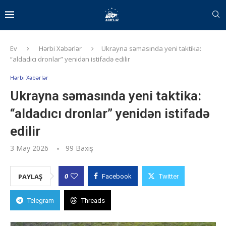
Ev
Hərbi Xəbərlər
Ukrayna səmasında yeni taktika:
“aldadıcı dronlar” yenidən istifadə edilir
Hərbi Xəbərlər
Ukrayna səmasında yeni taktika:
“aldadıcı dronlar” yenidən istifadə
edilir
3 May 2026
99
Baxış
0
PAYLAŞ
Facebook
Twitter
Telegram
Threads