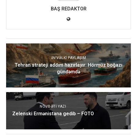
BAŞ REDAKTOR
ƏVVƏLKI PAYLAŞIM
Tehran strateji addım hazırlayır: Hörmüz boğazı
gündəmdə
NÖVBƏTI YAZI
Zelenski Ermənistana gedib – FOTO