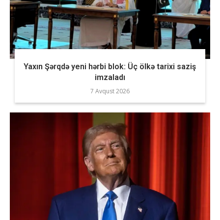
Yaxın Şərqdə yeni hərbi blok: Üç ölkə tarixi saziş
imzaladı
7 Avqust 2026