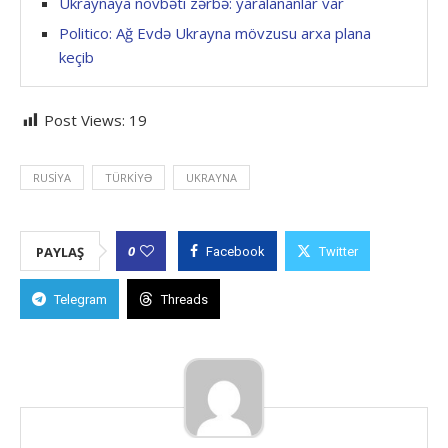
Ukraynaya növbəti zərbə: yaralananlar var
Politico: Ağ Evdə Ukrayna mövzusu arxa plana
keçib
Post Views:
19
RUSIYA
TÜRKIYƏ
UKRAYNA
0
PAYLAŞ
Facebook
Twitter
Telegram
Threads