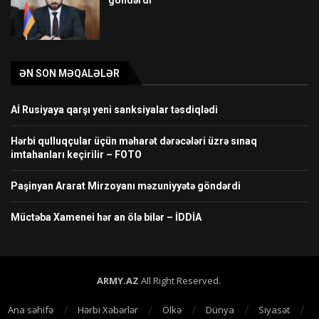
göndərdi
ƏN SON MƏQALƏLƏR
Aİ Rusiyaya qarşı yeni sanksiyalar təsdiqlədi
Hərbi qulluqçular üçün məharət dərəcələri üzrə sınaq
imtahanları keçirilir – FOTO
Paşinyan Ararat Mirzoyanı məzuniyyətə göndərdi
Müctəba Xamenei hər an ölə bilər – İDDİA
ARMY.AZ
All Right Reserved.
Ana səhifə
Hərbi Xəbərlər
Ölkə
Dünya
Siyasət