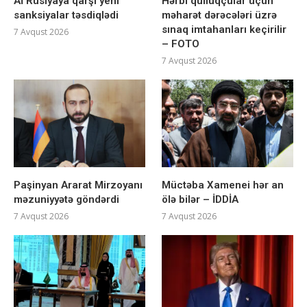
Aİ Rusiyaya qarşı yeni
Hərbi qulluqçular üçün
sanksiyalar təsdiqlədi
məharət dərəcələri üzrə
sınaq imtahanları keçirilir
7 Avqust 2026
– FOTO
7 Avqust 2026
Paşinyan Ararat Mirzoyanı
Müctəba Xamenei hər an
məzuniyyətə göndərdi
ölə bilər – İDDİA
7 Avqust 2026
7 Avqust 2026