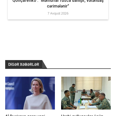
Qonçarenko : “Məmurlar rusca danışır, vətəndaş
cərimələnir”
7 Avqust 2026
DIGƏR XƏBƏRLƏR