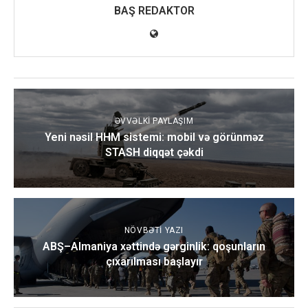
BAŞ REDAKTOR
ƏVVƏLKI PAYLAŞIM
Yeni nəsil HHM sistemi: mobil və görünməz
STASH diqqət çəkdi
NÖVBƏTI YAZI
ABŞ–Almaniya xəttində gərginlik: qoşunların
çıxarılması başlayır