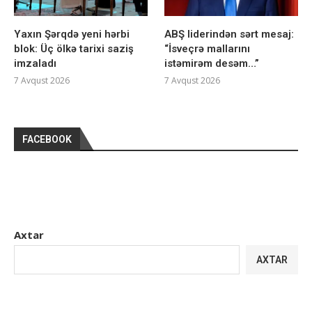
Yaxın Şərqdə yeni hərbi
ABŞ liderindən sərt mesaj:
blok: Üç ölkə tarixi saziş
“İsveçrə mallarını
imzaladı
istəmirəm desəm…”
7 Avqust 2026
7 Avqust 2026
FACEBOOK
Axtar
AXTAR