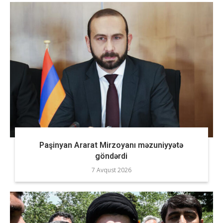
Paşinyan Ararat Mirzoyanı məzuniyyətə
göndərdi
7 Avqust 2026