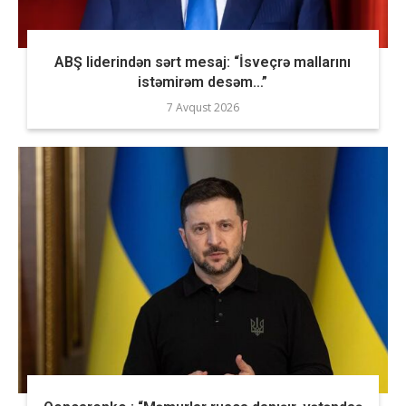
ABŞ liderindən sərt mesaj: “İsveçrə mallarını
istəmirəm desəm…”
7 Avqust 2026