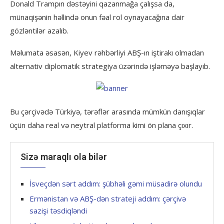
Donald Trampın dəstəyini qazanmağa çalışsa da,
münaqişənin həllində onun fəal rol oynayacağına dair
gözləntilər azalıb.
Məlumata əsasən, Kiyev rəhbərliyi ABŞ-ın iştirakı olmadan
alternativ diplomatik strategiya üzərində işləməyə başlayıb.
Bu çərçivədə Türkiyə, tərəflər arasında mümkün danışıqlar
üçün daha real və neytral platforma kimi ön plana çıxır.
Sizə maraqlı ola bilər
İsveçdən sərt addım: şübhəli gəmi müsadirə olundu
Ermənistan və ABŞ-dən strateji addım: çərçivə
sazişi təsdiqləndi