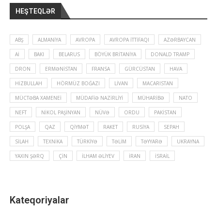
HEŞTEQLƏR
ABŞ
ALMANIYA
AVROPA
AVROPA İTTIFAQI
AZƏRBAYCAN
Aİ
BAKI
BELARUS
BÖYÜK BRITANIYA
DONALD TRAMP
DRON
ERMƏNISTAN
FRANSA
GÜRCÜSTAN
HAVA
HIZBULLAH
HÖRMÜZ BOĞAZI
LIVAN
MACARISTAN
MÜCTƏBA XAMENEI
MÜDAFIƏ NAZIRLIYI
MÜHARIBƏ
NATO
NEFT
NIKOL PAŞINYAN
NÜVƏ
ORDU
PAKISTAN
POLŞA
QAZ
QIYMƏT
RAKET
RUSIYA
SEPAH
SILAH
TEXNIKA
TÜRKIYƏ
TƏLIM
TƏYYARƏ
UKRAYNA
YAXIN ŞƏRQ
ÇIN
İLHAM ƏLIYEV
İRAN
İSRAIL
Kateqoriyalar