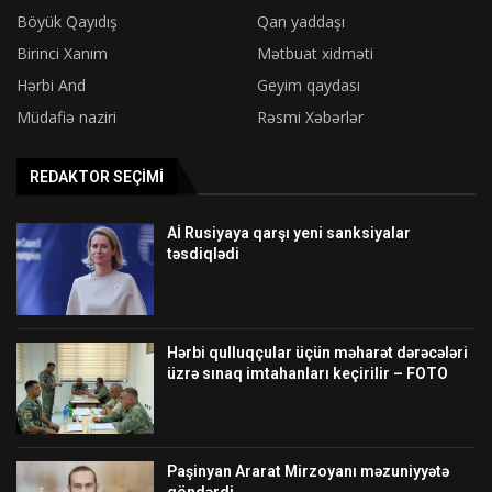
Böyük Qayıdış
Qan yaddaşı
Birinci Xanım
Mətbuat xidməti
Hərbi And
Geyim qaydası
Müdafiə naziri
Rəsmi Xəbərlər
REDAKTOR SEÇIMI
Aİ Rusiyaya qarşı yeni sanksiyalar
təsdiqlədi
Hərbi qulluqçular üçün məharət dərəcələri
üzrə sınaq imtahanları keçirilir – FOTO
Paşinyan Ararat Mirzoyanı məzuniyyətə