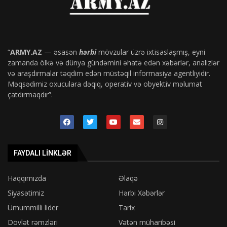
“
ARMY.AZ
— əsasən
hərbi
mövzular üzrə ixtisaslaşmış, eyni
zamanda ölkə və dünya gündəmini əhatə edən xəbərlər, analizlər
və araşdırmalar təqdim edən müstəqil informasiya agentliyidir.
Məqsədimiz oxuculara dəqiq, operativ və obyektiv məlumat
çatdırmaqdır”.
FAYDALI LINKLƏR
Haqqımızda
Əlaqə
Siyasətimiz
Hərbi Xəbərlər
Ümummilli lider
Tarix
Dövlət rəmzləri
Vətən müharibəsi