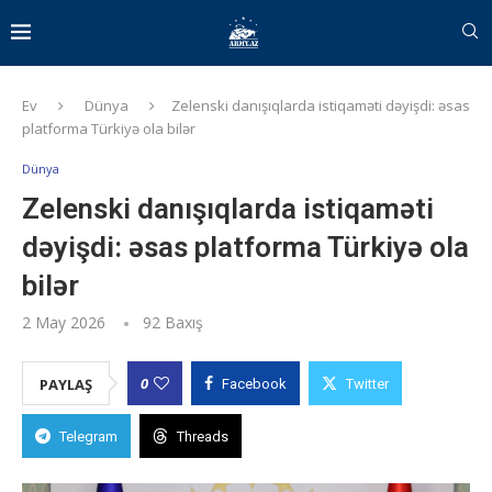
Ev
Dünya
Zelenski danışıqlarda istiqaməti dəyişdi: əsas
platforma Türkiyə ola bilər
Dünya
Zelenski danışıqlarda istiqaməti
dəyişdi: əsas platforma Türkiyə ola
bilər
2 May 2026
92
Baxış
0
PAYLAŞ
Facebook
Twitter
Telegram
Threads