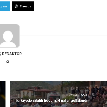
egram
Threads
Ş REDAKTOR
NÖVBƏTI YAZI
Türkiyədə silahlı hücum: 4 nəfər güllələndi