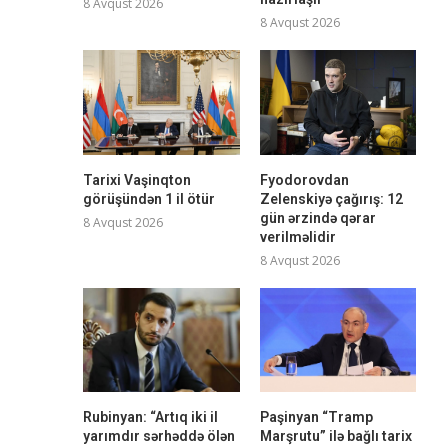
8 Avqust 2026
8 Avqust 2026
Tarixi Vaşinqton
Fyodorovdan
görüşündən 1 il ötür
Zelenskiyə çağırış: 12
gün ərzində qərar
8 Avqust 2026
verilməlidir
8 Avqust 2026
Rubinyan: “Artıq iki il
Paşinyan “Tramp
yarımdır sərhəddə ölən
Marşrutu” ilə bağlı tarix