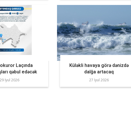
rokuror Laçında
Küləkli havaya görə dənizdə
ları qəbul edəcək
dalğa artacaq
29 İyul 2026
27 İyul 2026