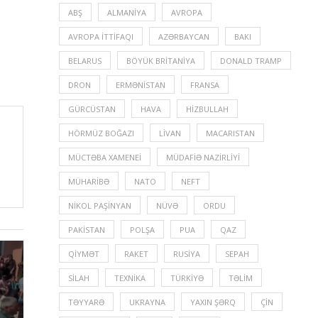
ABŞ
ALMANIYA
AVROPA
AVROPA İTTIFAQI
AZƏRBAYCAN
BAKI
BELARUS
BÖYÜK BRITANIYA
DONALD TRAMP
DRON
ERMƏNISTAN
FRANSA
GÜRCÜSTAN
HAVA
HIZBULLAH
HÖRMÜZ BOĞAZI
LIVAN
MACARISTAN
MÜCTƏBA XAMENEI
MÜDAFIƏ NAZIRLIYI
MÜHARIBƏ
NATO
NEFT
NIKOL PAŞINYAN
NÜVƏ
ORDU
PAKISTAN
POLŞA
PUA
QAZ
QIYMƏT
RAKET
RUSIYA
SEPAH
SILAH
TEXNIKA
TÜRKIYƏ
TƏLIM
TƏYYARƏ
UKRAYNA
YAXIN ŞƏRQ
ÇIN