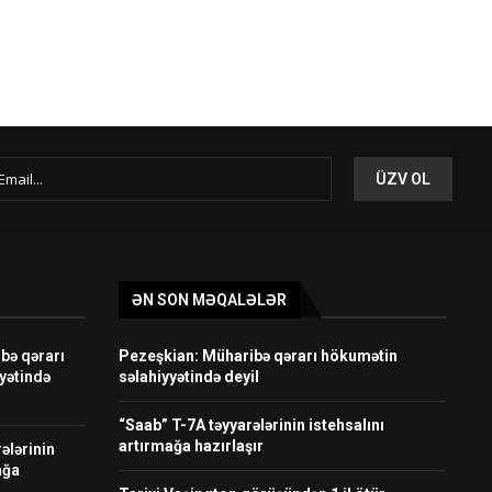
ƏN SON MƏQALƏLƏR
bə qərarı
Pezeşkian: Müharibə qərarı hökumətin
yətində
səlahiyyətində deyil
“Saab” T-7A təyyarələrinin istehsalını
artırmağa hazırlaşır
ələrinin
ağa