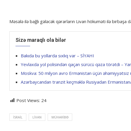
Məsələ ilə bağlı gələcək qərarların Livan hökuməti ilə birbaşa da
Sizə maraqlı ola bilər
Bakıda bu yollarda sıxlıq var – SİYAHI
Yevlaxda yol polisindən qaçan sürücü qəza törətdi – Yar
Moskva: 50 milyon avro Ermənistan üçün əhəmiyyətsiz 
Azərbaycandan tranzit keçməklə Rusiyadan Ermənistan
Post Views:
24
İSRAIL
LIVAN
MÜHARIBƏ