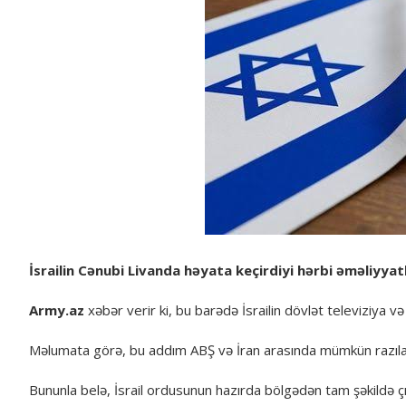
İsrailin Cənubi Livanda həyata keçirdiyi hərbi əməliyya
Army.az
xəbər verir ki, bu barədə İsrailin dövlət televiziya v
Məlumata görə, bu addım ABŞ və İran arasında mümkün razıl
Bununla belə, İsrail ordusunun hazırda bölgədən tam şəkildə çıx