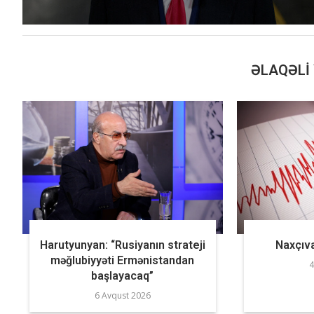
ƏLAQƏLI 
Harutyunyan: “Rusiyanın strateji
Naxçıva
məğlubiyyəti Ermənistandan
4
başlayacaq”
6 Avqust 2026