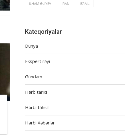
İLHAM ƏLIYEV
İRAN
İSRAIL
Kateqoriyalar
Dünya
Ekspert rəyi
Gündəm
Hərb tarixi
Hərbi təhsil
Hərbi Xəbərlər