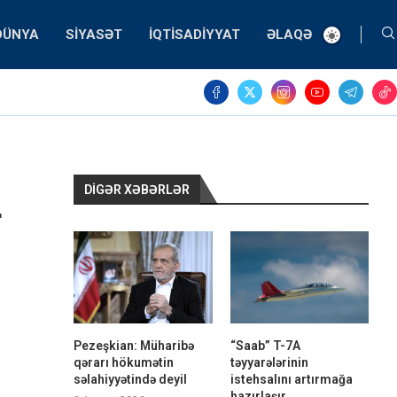
DÜNYA
SIYASƏT
İQTISADIYYAT
ƏLAQƏ
DIGƏR XƏBƏRLƏR
r
Pezeşkian: Müharibə
“Saab” T-7A
qərarı hökumətin
təyyarələrinin
səlahiyyətində deyil
istehsalını artırmağa
hazırlaşır