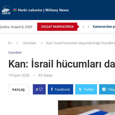
Hərbi xəbərlər | Military News
Şənbə, Avqust 8, 2026
Xameneidən ye
DIQQƏT MƏRKƏZINDƏ
TRIPP layihəsi
Paşinyan Puti
Paşinyan: “ABŞ
Pəhləvi çağırı
Ərdoğan atəşk
Kallas: “Atəşk
Kremldə qızğı
Müctəba Xame
Ev
Gündəm
Kan: İsrail hücumları dayandırmağı müzakirə
Gündəm
Kan: İsrail hücumları d
14 İyun 2026
65
Baxış
0
PAYLAŞ
Facebook
Twitter
Tele