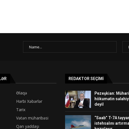
LƏR
REDAKTOR SEÇIMI
Əlaqə
Pezeşkian: Mühari
hökumətin səlahiy
Hərbi Xəbərlər
deyil
Tarix
Vətən müharibəsi
“Saab” T-7A təyyar
istehsalını artırm
Qan yaddaşı
hazırlaşır