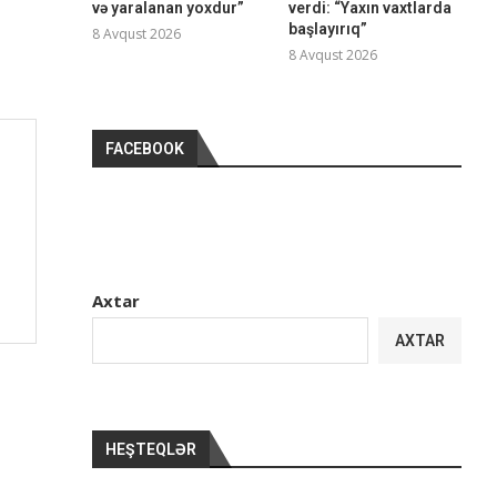
və yaralanan yoxdur”
verdi: “Yaxın vaxtlarda
başlayırıq”
8 Avqust 2026
8 Avqust 2026
FACEBOOK
Axtar
AXTAR
HEŞTEQLƏR