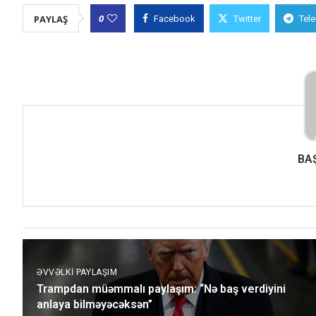
0
PAYLAŞ
Facebook
Twitter
Tel
BA
ƏVVƏLKI PAYLAŞIM
Trampdan müəmmalı paylaşım: “Nə baş verdiyini
anlaya bilməyəcəksən”