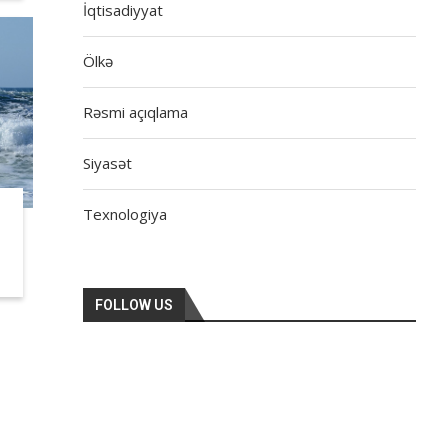
İqtisadiyyat
Ölkə
Rəsmi açıqlama
Siyasət
Texnologiya
FOLLOW US