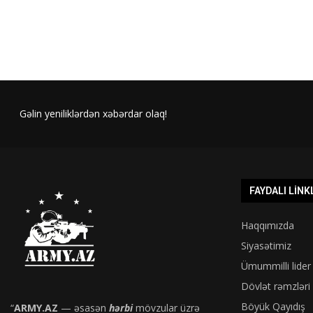
Gəlin yeniliklərdən xəbərdar olaq!
FAYDALI LINK
Haqqımızda
Siyasətimiz
Ümummilli lider
Dövlət rəmzləri
Böyük Qayıdış
“
ARMY.AZ
— əsasən
hərbi
mövzular üzrə