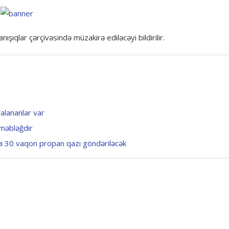
nışıqlar çərçivəsində müzakirə ediləcəyi bildirilir.
alananlar var
məbləğdir
a 30 vaqon propan qazı göndəriləcək