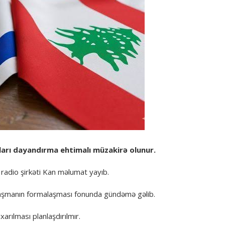
tları dayandırma ehtimalı müzakirə olunur.
ə radio şirkəti Kan məlumat yayıb.
aşmanın formalaşması fonunda gündəmə gəlib.
arılması planlaşdırılmır.