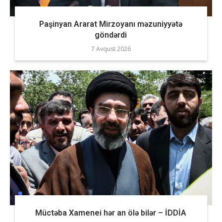
Paşinyan Ararat Mirzoyanı məzuniyyətə
göndərdi
7 Avqust 2026
Müctəba Xamenei hər an ölə bilər – İDDİA