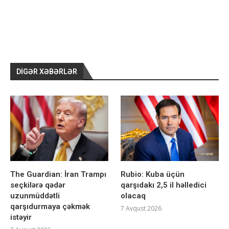
DIGƏR XƏBƏRLƏR
The Guardian: İran Trampı
Rubio: Kuba üçün
seçkilərə qədər
qarşıdakı 2,5 il həlledici
uzunmüddətli
olacaq
qarşıdurmaya çəkmək
7 Avqust 2026
istəyir