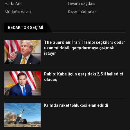
Hərbi And
Geyim qaydası
Müdafiə naziri
Rəsmi Xəbərlər
REDAKTOR SEÇIMI
The Guardian: İran Trampı seçkilərə qədər
uzunmüddətli qarşıdurmaya çəkmək
istəyir
Rubio: Kuba üçün qarşıdakı 2,5 il həlledici
olacaq
Krımda raket təhlükəsi elan edildi