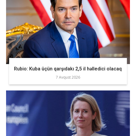
Rubio: Kuba üçün qarşıdakı 2,5 il həlledici olacaq
7 Avqust 2026