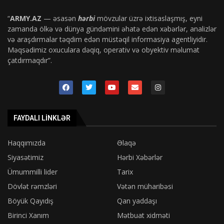
“
ARMY.AZ
— əsasən
hərbi
mövzular üzrə ixtisaslaşmış, eyni
zamanda ölkə və dünya gündəmini əhatə edən xəbərlər, analizlər
və araşdırmalar təqdim edən müstəqil informasiya agentliyidir.
Məqsədimiz oxuculara dəqiq, operativ və obyektiv məlumat
çatdırmaqdır”.
FAYDALI LINKLƏR
Haqqımızda
Əlaqə
Siyasətimiz
Hərbi Xəbərlər
Ümummilli lider
Tarix
Dövlət rəmzləri
Vətən müharibəsi
Böyük Qayıdış
Qan yaddaşı
Birinci Xanım
Mətbuat xidməti