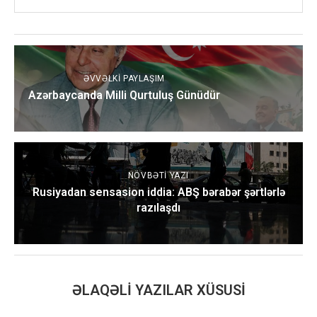
ƏVVƏLKI PAYLAŞIM
Azərbaycanda Milli Qurtuluş Günüdür
NÖVBƏTI YAZI
Rusiyadan sensasion iddia: ABŞ bərabər şərtlərlə
razılaşdı
ƏLAQƏLI YAZILAR XÜSUSI