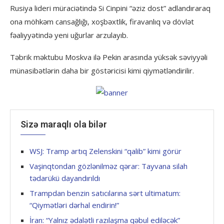
Rusiya lideri müraciətində Si Cinpini “əziz dost” adlandıraraq
ona möhkəm cansağlığı, xoşbəxtlik, firavanlıq və dövlət
fəaliyyətində yeni uğurlar arzulayıb.
Təbrik məktubu Moskva ilə Pekin arasında yüksək səviyyəli
münasibətlərin daha bir göstəricisi kimi qiymətləndirilir.
Sizə maraqlı ola bilər
WSJ: Tramp artıq Zelenskini “qalib” kimi görür
Vaşinqtondan gözlənilməz qərar: Tayvana silah
tədarükü dayandırıldı
Trampdan benzin satıcılarına sərt ultimatum:
“Qiymətləri dərhal endirin!”
İran: “Yalnız ədalətli razılaşma qəbul ediləcək”