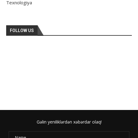
Texnologiya
FOLLOW US
Gəlin yeniliklərdən xəbərdar olaq!