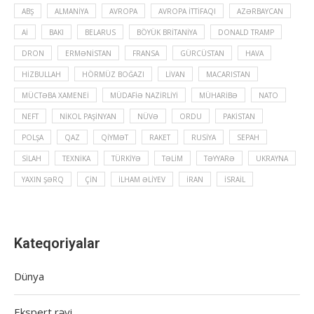
ABŞ
ALMANIYA
AVROPA
AVROPA İTTIFAQI
AZƏRBAYCAN
Aİ
BAKI
BELARUS
BÖYÜK BRITANIYA
DONALD TRAMP
DRON
ERMƏNISTAN
FRANSA
GÜRCÜSTAN
HAVA
HIZBULLAH
HÖRMÜZ BOĞAZI
LIVAN
MACARISTAN
MÜCTƏBA XAMENEI
MÜDAFIƏ NAZIRLIYI
MÜHARIBƏ
NATO
NEFT
NIKOL PAŞINYAN
NÜVƏ
ORDU
PAKISTAN
POLŞA
QAZ
QIYMƏT
RAKET
RUSIYA
SEPAH
SILAH
TEXNIKA
TÜRKIYƏ
TƏLIM
TƏYYARƏ
UKRAYNA
YAXIN ŞƏRQ
ÇIN
İLHAM ƏLIYEV
İRAN
İSRAIL
Kateqoriyalar
Dünya
Ekspert rəyi