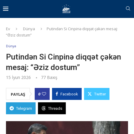
Ev
Dünya
Putindən Si Cinpinə diqqət çəkən mesaj:
“Əziz dostum”
Dünya
Putindən Si Cinpinə diqqət çəkən
mesaj: “Əziz dostum”
15 İyun 2026
77
Baxış
0
PAYLAŞ
Facebook
Twitter
Telegram
Threads