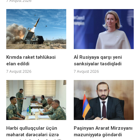
7 Avqust 2026
Krımda raket təhlükəsi
Aİ Rusiyaya qarşı yeni
elan edildi
sanksiyalar təsdiqlədi
7 Avqust 2026
7 Avqust 2026
Hərbi qulluqçular üçün
Paşinyan Ararat Mirzoyanı
məharət dərəcələri üzrə
məzuniyyətə göndərdi