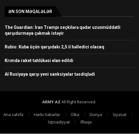
ƏN SON MƏQALƏLƏR
The Guardian: İran Trampı seçkilərə qədər uzunmüddətli
qarşıdurmaya çəkmək istəyir
Rubio: Kuba üçün qarşıdakı 2,5 il həlledici olacaq
Krımda raket təhlükəsi elan edildi
Aİ Rusiyaya qarşı yeni sanksiyalar təsdiqlədi
ARMY.AZ
All Right Reserved.
Ana səhifə
Hərbi Xəbərlər
Ölkə
Dünya
Siyasət
İqtisadiyyat
Əlaqə