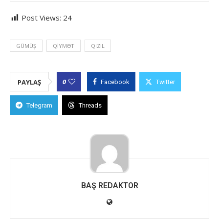
Post Views:
24
GÜMÜŞ
QIYMƏT
QIZIL
0
PAYLAŞ
Facebook
Twitter
Telegram
Threads
BAŞ REDAKTOR