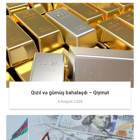
Qızıl və gümüş bahalaşdı – Qiymət
4 Avqust 2026