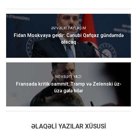
ƏVVƏLKI PAYLAŞIM
Fidan Moskvaya gedir: Cənubi Qafqaz gündəmdə
olacaq
NÖVBƏTI YAZI
Fransada kritik sammit: Tramp və Zelenski üz-
üzə gələ bilər
ƏLAQƏLI YAZILAR XÜSUSI