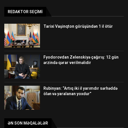
REDAKTOR SEÇIMI
Tarixi Vaşinqton görüşündən 1 il ötür
Fyodorovdan Zelenskiyə çağırış: 12 gün
ərzində qərar verilməlidir
Rubinyan: “Artıq iki il yarımdır sərhəddə
ölən və yaralanan yoxdur”
ƏN SON MƏQALƏLƏR