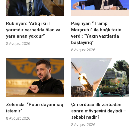
Rubinyan: “Artıq iki il
Paşinyan “Tramp
yarımdır sərhəddə ölən və
Marşrutu” ilə bağlı tarix
yaralanan yoxdur”
verdi: “Yaxın vaxtlarda
başlayırıq”
8 Avqust 2026
8 Avqust 2026
Zelenski: “Putin dayanmaq
Çin ordusu ilk zərbədən
istəmir”
sonra mövqeyini dəyişdi –
səbəbi nədir?
8 Avqust 2026
8 Avqust 2026