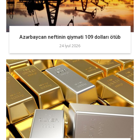
Azərbaycan neftinin qiyməti 109 dolları ötüb
24 İyul 2026