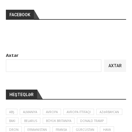
FACEBOOK
Axtar
AXTAR
HEŞTEQLƏR
ABŞ
ALMANIYA
AVROPA
AVROPA İTTIFAQI
AZƏRBAYCAN
BAKI
BELARUS
BÖYÜK BRITANIYA
DONALD TRAMP
DRON
ERMƏNISTAN
FRANSA
GÜRCÜSTAN
HAVA