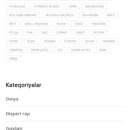
HIZBULLAH
HÖRMÜZ BOĞAZI
LIVAN
MACARISTAN
MÜCTƏBA XAMENEI
MÜDAFIƏ NAZIRLIYI
MÜHARIBƏ
NATO
NEFT
NIKOL PAŞINYAN
NÜVƏ
ORDU
PAKISTAN
POLŞA
PUA
QAZ
QIYMƏT
RAKET
RUSIYA
SEPAH
SILAH
TEXNIKA
TÜRKIYƏ
TƏLIM
TƏYYARƏ
UKRAYNA
YAXIN ŞƏRQ
ÇIN
İLHAM ƏLIYEV
İRAN
İSRAIL
Kateqoriyalar
Dünya
Ekspert rəyi
Gündəm