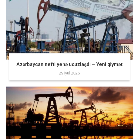
Azərbaycan nefti yenə ucuzlaşdı – Yeni qiymət
29 İyul 2026