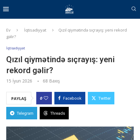
Ev
İqtisadiyyat
Qızıl qiymətində sıçrayış: yeni rekord
gəlir?
İqtisadiyyat
Qızıl qiymətində sıçrayış: yeni
rekord gəlir?
15 İyun 2026
68
Baxış
0
PAYLAŞ
Facebook
Twitter
Telegram
Threads