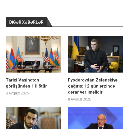
DIGƏR XƏBƏRLƏR
Tarixi Vaşinqton
Fyodorovdan Zelenskiyə
görüşündən 1 il ötür
çağırış: 12 gün ərzində
qərar verilməlidir
8 Avqust 2026
8 Avqust 2026