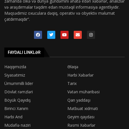
zamanda ölkə və dünya gündəmini əhatə edən xəbərlər, analizlər
və araşdırmalar təqdim edən müstəqil informasiya agentliyidir.
Məqsədimiz oxuculara dəqiq, operativ və obyektiv məlumat
çatdırmaqdır”.
FAYDALI LINKLƏR
Haqqımızda
Əlaqə
Siyasətimiz
Hərbi Xəbərlər
Ümummilli lider
Tarix
Dövlət rəmzləri
Vətən müharibəsi
Böyük Qayıdış
Qan yaddaşı
Birinci Xanım
Mətbuat xidməti
Hərbi And
Geyim qaydası
Müdafiə naziri
Rəsmi Xəbərlər