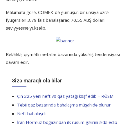
Məlumata görə, COMEX-də gümüşün bir unsiya üzrə
fyuçersləri 3,79 faiz bahalaşaraq 70,55 ABŞ dolları
səviyyəsinə yüksəlib.
Beləliklə, qiymətli metallar bazarında yüksəliş tendensiyası
davam edir.
Sizə maraqlı ola bilər
Çin 225 yeni neft və qaz yatağı kəşf edib – RƏSMİ
Təbii qaz bazarında bahalaşma müşahidə olunur
Neft bahalaşdı
İran Hörmüz boğazından ilk rüsum gəlirini əldə edib