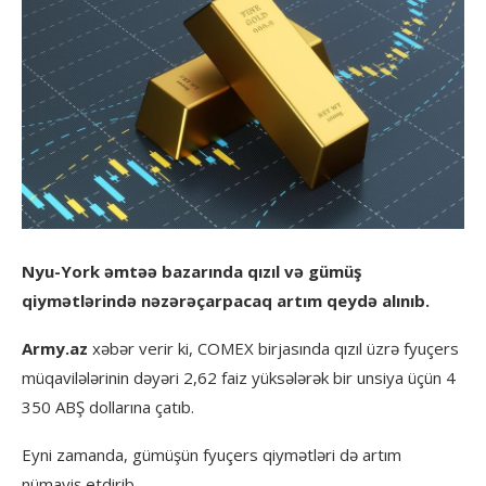
Nyu-York əmtəə bazarında qızıl və gümüş
qiymətlərində nəzərəçarpacaq artım qeydə alınıb.
Army.az
xəbər verir ki, COMEX birjasında qızıl üzrə fyuçers
müqavilələrinin dəyəri 2,62 faiz yüksələrək bir unsiya üçün 4
350 ABŞ dollarına çatıb.
Eyni zamanda, gümüşün fyuçers qiymətləri də artım
nümayiş etdirib.