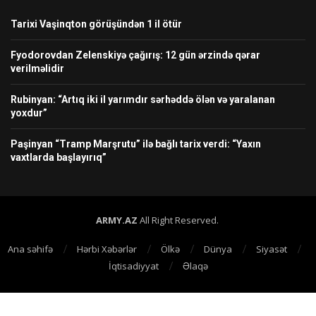
Tarixi Vaşinqton görüşündən 1 il ötür
Fyodorovdan Zelenskiyə çağırış: 12 gün ərzində qərar
verilməlidir
Rubinyan: “Artıq iki il yarımdır sərhəddə ölən və yaralanan
yoxdur”
Paşinyan “Tramp Marşrutu” ilə bağlı tarix verdi: “Yaxın
vaxtlarda başlayırıq”
ARMY.AZ
All Right Reserved.
Ana səhifə
Hərbi Xəbərlər
Ölkə
Dünya
Siyasət
İqtisadiyyat
Əlaqə