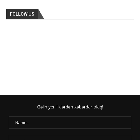
FOLLOW US
Gəlin yeniliklərdən xəbərdar olaq!