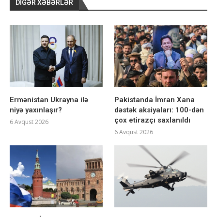
DIGƏR XƏBƏRLƏR
Ermənistan Ukrayna ilə
Pakistanda İmran Xana
niyə yaxınlaşır?
dəstək aksiyaları: 100-dən
çox etirazçı saxlanıldı
6 Avqust 2026
6 Avqust 2026