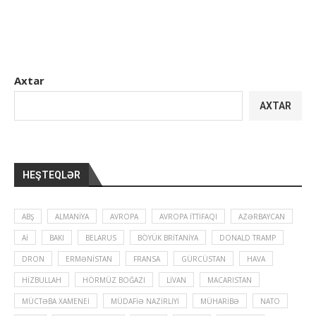
Axtar
AXTAR
HEŞTEQLƏR
ABŞ
ALMANIYA
AVROPA
AVROPA İTTIFAQI
AZƏRBAYCAN
Aİ
BAKI
BELARUS
BÖYÜK BRITANIYA
DONALD TRAMP
DRON
ERMƏNISTAN
FRANSA
GÜRCÜSTAN
HAVA
HIZBULLAH
HÖRMÜZ BOĞAZI
LIVAN
MACARISTAN
MÜCTƏBA XAMENEI
MÜDAFIƏ NAZIRLIYI
MÜHARIBƏ
NATO