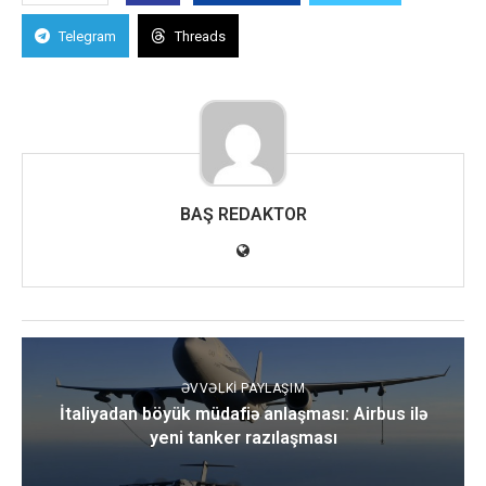
Telegram
Threads
BAŞ REDAKTOR
ƏVVƏLKI PAYLAŞIM
İtaliyadan böyük müdafiə anlaşması: Airbus ilə
yeni tanker razılaşması