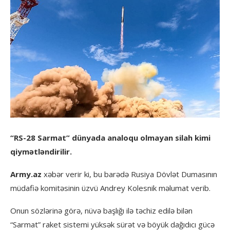
“RS-28 Sarmat” dünyada analoqu olmayan silah kimi
qiymətləndirilir.
Army.az
xəbər verir ki, bu barədə Rusiya Dövlət Dumasının
müdafiə komitəsinin üzvü Andrey Kolesnik məlumat verib.
Onun sözlərinə görə, nüvə başlığı ilə təchiz edilə bilən
“Sarmat” raket sistemi yüksək sürət və böyük dağıdıcı gücə