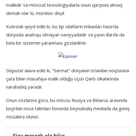
malikdir və mövcud texnologiyalarla onun qarşısını almaq
demək olar ki, mümkün deyil.
Kolesnik qeyd edib ki, bu tip silahların imkanları hazırda
dünyada analoqu olmayan səviyyədədir və yaxın illərdə də
belə bir sistemin yaranması gözlənilmir.
Deputat əlavə edib ki, “Sarmat” dünyanın istənilən nöqtəsinə
çata bilən məsafəyə malik olduğu üçün Qərb ölkələrində
narahatlıq yaradır.
Onun sözlərinə görə, bu mövzu Rusiya və Belarus arasında
keçirilən nüvə təlimləri fonunda beynəlxalq mediada da geniş
müzakirə olunur.
Sizə maraqlı ola bilər