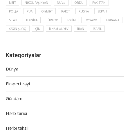
NEFT
NIKOL PAŞINYAN
NÜVƏ
ORDU
PAKISTAN
POLŞA
PUA
QIYMƏT
RAKET
RUSIYA
SEPAH
SILAH
TEXNIKA
TÜRKIYƏ
TƏLIM
TƏYYARƏ
UKRAYNA
YAXIN ŞƏRQ
ÇIN
İLHAM ƏLIYEV
İRAN
İSRAIL
Kateqoriyalar
Dünya
Ekspert rəyi
Gündəm
Hərb tarixi
Hərbi təhsil