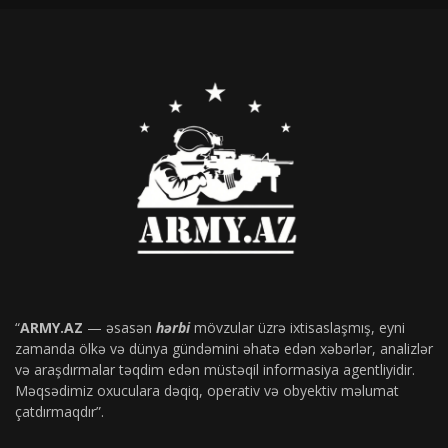
“
ARMY.AZ
— əsasən
hərbi
mövzular üzrə ixtisaslaşmış, eyni
zamanda ölkə və dünya gündəmini əhatə edən xəbərlər, analizlər
və araşdırmalar təqdim edən müstəqil informasiya agentliyidir.
Məqsədimiz oxuculara dəqiq, operativ və obyektiv məlumat
çatdırmaqdır”.