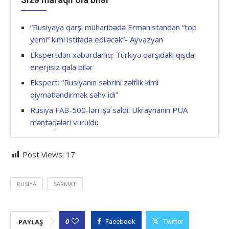
“Rusiyaya qarşı müharibədə Ermənistandan “top
yemi” kimi istifadə ediləcək”- Ayvazyan
Ekspertdən xəbərdarlıq: Türkiyə qarşıdakı qışda
enerjisiz qala bilər
Ekspert: “Rusiyanın səbrini zəiflik kimi
qiymətləndirmək səhv idi”
Rusiya FAB-500-ləri işə saldı: Ukraynanın PUA
məntəqələri vuruldu
Post Views:
17
RUSIYA
SARMAT
0
PAYLAŞ
Facebook
Twitter