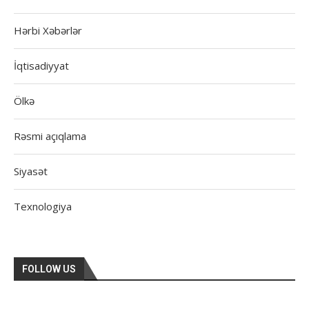
Hərbi Xəbərlər
İqtisadiyyat
Ölkə
Rəsmi açıqlama
Siyasət
Texnologiya
FOLLOW US