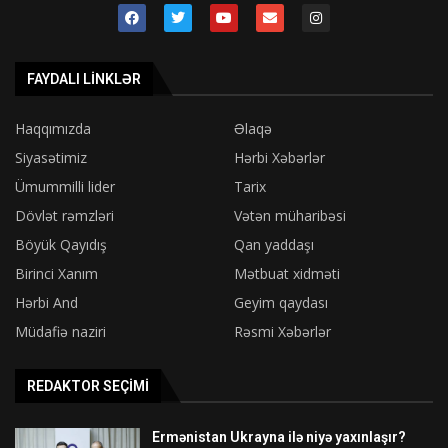
FAYDALI LINKLƏR
Haqqımızda
Əlaqə
Siyasətimiz
Hərbi Xəbərlər
Ümummilli lider
Tarix
Dövlət rəmzləri
Vətən müharibəsi
Böyük Qayıdış
Qan yaddaşı
Birinci Xanım
Mətbuat xidməti
Hərbi And
Geyim qaydası
Müdafiə naziri
Rəsmi Xəbərlər
REDAKTOR SEÇIMI
Ermənistan Ukrayna ilə niyə yaxınlaşır?