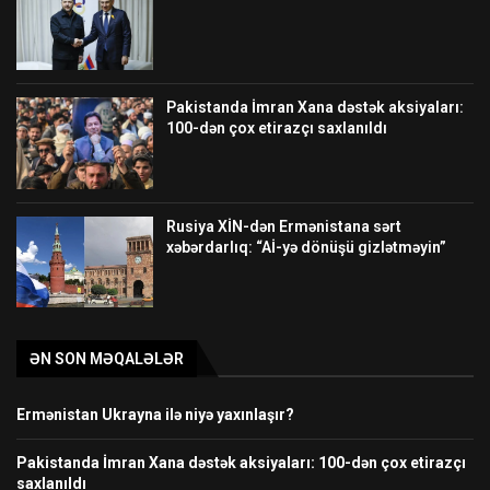
Pakistanda İmran Xana dəstək aksiyaları:
100-dən çox etirazçı saxlanıldı
Rusiya XİN-dən Ermənistana sərt
xəbərdarlıq: “Aİ-yə dönüşü gizlətməyin”
ƏN SON MƏQALƏLƏR
Ermənistan Ukrayna ilə niyə yaxınlaşır?
Pakistanda İmran Xana dəstək aksiyaları: 100-dən çox etirazçı
saxlanıldı