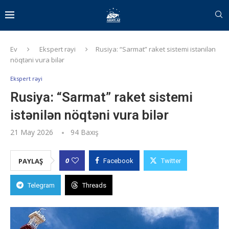
Ev
Ekspert rəyi
Rusiya: “Sarmat” raket sistemi istənilən
nöqtəni vura bilər
Ekspert rəyi
Rusiya: “Sarmat” raket sistemi
istənilən nöqtəni vura bilər
21 May 2026
94
Baxış
0
PAYLAŞ
Facebook
Twitter
Telegram
Threads