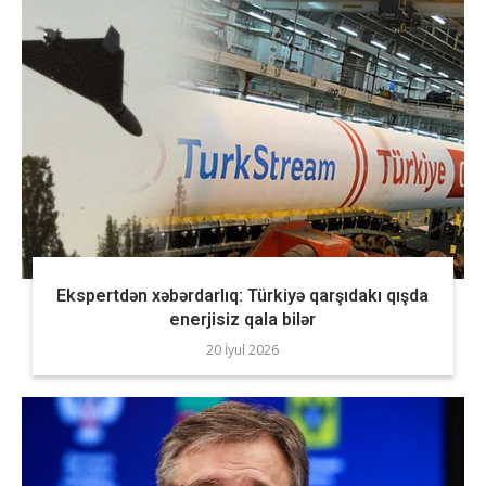
Ekspertdən xəbərdarlıq: Türkiyə qarşıdakı qışda
enerjisiz qala bilər
20 İyul 2026