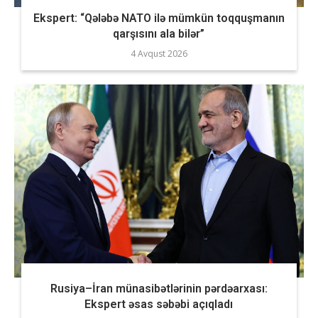
Ekspert: “Qələbə NATO ilə mümkün toqquşmanın
qarşısını ala bilər”
4 Avqust 2026
Rusiya–İran münasibətlərinin pərdəarxası:
Ekspert əsas səbəbi açıqladı