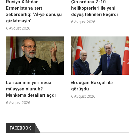
Rusiya XİN-dən
Çin ordusu Z-10
Ermənistana sərt
helikopterləri ilə yeni
xəbərdarlıq: “Aİ-yə dönüşü
döyüş təlimləri keçirdi
gizlətməyin”
6 Avqust 2026
6 Avqust 2026
Laricaninin yeri necə
Ərdoğan Baxçalı ilə
müəyyən olunub?
görüşdü
Məhkəmə detalları açdı
6 Avqust 2026
6 Avqust 2026
FACEBOOK