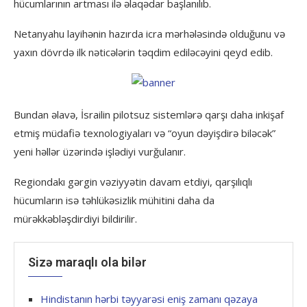
hücumlarının artması ilə əlaqədar başlanılıb.
Netanyahu layihənin hazırda icra mərhələsində olduğunu və
yaxın dövrdə ilk nəticələrin təqdim ediləcəyini qeyd edib.
Bundan əlavə, İsrailin pilotsuz sistemlərə qarşı daha inkişaf
etmiş müdafiə texnologiyaları və “oyun dəyişdirə biləcək”
yeni həllər üzərində işlədiyi vurğulanır.
Regiondakı gərgin vəziyyətin davam etdiyi, qarşılıqlı
hücumların isə təhlükəsizlik mühitini daha da
mürəkkəbləşdirdiyi bildirilir.
Sizə maraqlı ola bilər
Hindistanın hərbi təyyarəsi eniş zamanı qəzaya