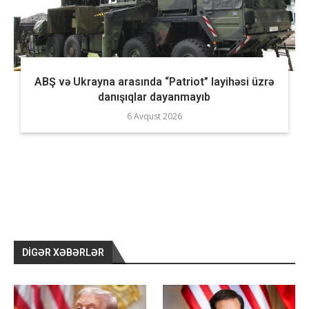
ABŞ və Ukrayna arasında “Patriot” layihəsi üzrə
danışıqlar dayanmayıb
6 Avqust 2026
DIGƏR XƏBƏRLƏR