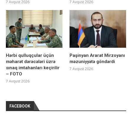
7 Avqust 2026
7 Avqust 2026
Hərbi qulluqçular üçün
Paşinyan Ararat Mirzoyanı
məharət dərəcələri üzrə
məzuniyyətə göndərdi
sınaq imtahanları keçirilir
7 Avqust 2026
– FOTO
7 Avqust 2026
FACEBOOK