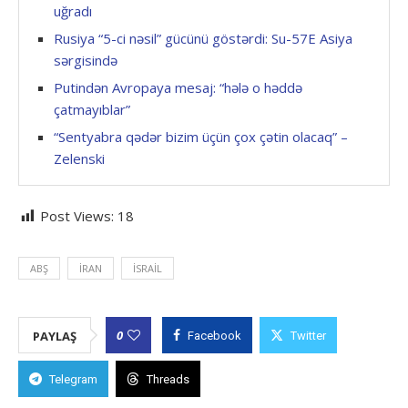
uğradı
Rusiya “5-ci nəsil” gücünü göstərdi: Su-57E Asiya
sərgisində
Putindən Avropaya mesaj: “hələ o həddə
çatmayıblar”
“Sentyabra qədər bizim üçün çox çətin olacaq” –
Zelenski
Post Views:
18
ABŞ
İRAN
İSRAIL
0
PAYLAŞ
Facebook
Twitter
Telegram
Threads