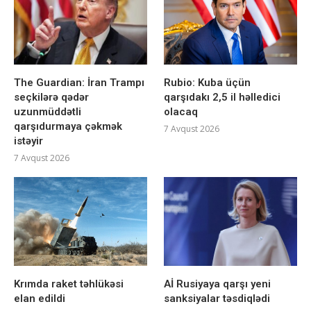
The Guardian: İran Trampı
Rubio: Kuba üçün
seçkilərə qədər
qarşıdakı 2,5 il həlledici
uzunmüddətli
olacaq
qarşıdurmaya çəkmək
7 Avqust 2026
istəyir
7 Avqust 2026
Krımda raket təhlükəsi
Aİ Rusiyaya qarşı yeni
elan edildi
sanksiyalar təsdiqlədi