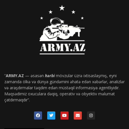
“
ARMY.AZ
— əsasən
hərbi
mövzular üzrə ixtisaslaşmış, eyni
zamanda ölkə və dünya gündəmini əhatə edən xəbərlər, analizlər
və araşdırmalar təqdim edən müstəqil informasiya agentliyidir.
Məqsədimiz oxuculara dəqiq, operativ və obyektiv məlumat
çatdırmaqdır”.