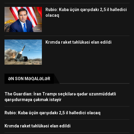
Rubio: Kuba üçün qarşıdakı 2,5 il həlledici
olacaq
Krımda raket təhlükəsi elan edildi
ƏN SON MƏQALƏLƏR
The Guardian: İran Trampı seçkilərə qədər uzunmüddətli
qarşıdurmaya çəkmək istəyir
Rubio: Kuba üçün qarşıdakı 2,5 il həlledici olacaq
Krımda raket təhlükəsi elan edildi