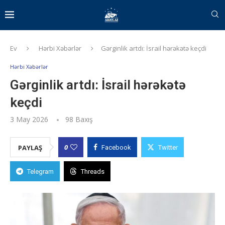
Ev
Hərbi Xəbərlər
Gərginlik artdı: İsrail hərəkətə keçdi
Hərbi Xəbərlər
Gərginlik artdı: İsrail hərəkətə
keçdi
3 May 2026
98
Baxış
0
PAYLAŞ
Facebook
Twitter
Telegram
Threads