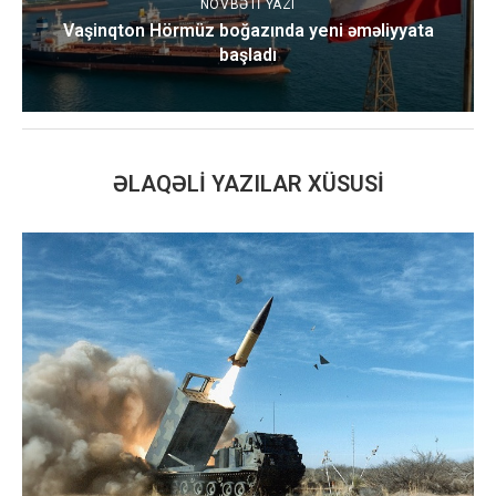
NÖVBƏTI YAZI
Vaşinqton Hörmüz boğazında yeni əməliyyata
başladı
ƏLAQƏLI YAZILAR XÜSUSI