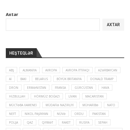
Axtar
AXTAR
HEŞTEQLƏR
ABŞ
ALMANIYA
AVROPA
AVROPA İTTIFAQI
AZƏRBAYCAN
Aİ
BAKI
BELARUS
BÖYÜK BRITANIYA
DONALD TRAMP
DRON
ERMƏNISTAN
FRANSA
GÜRCÜSTAN
HAVA
HIZBULLAH
HÖRMÜZ BOĞAZI
LIVAN
MACARISTAN
MÜCTƏBA XAMENEI
MÜDAFIƏ NAZIRLIYI
MÜHARIBƏ
NATO
NEFT
NIKOL PAŞINYAN
NÜVƏ
ORDU
PAKISTAN
POLŞA
QAZ
QIYMƏT
RAKET
RUSIYA
SEPAH