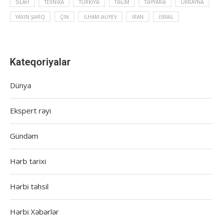
SILAH
TEXNIKA
TÜRKIYƏ
TƏLIM
TƏYYARƏ
UKRAYNA
YAXIN ŞƏRQ
ÇIN
İLHAM ƏLIYEV
İRAN
İSRAIL
Kateqoriyalar
Dünya
Ekspert rəyi
Gündəm
Hərb tarixi
Hərbi təhsil
Hərbi Xəbərlər