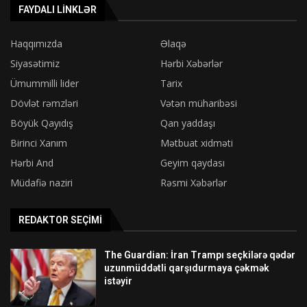
FAYDALI LINKLƏR
Haqqımızda
Əlaqə
Siyasətimiz
Hərbi Xəbərlər
Ümummilli lider
Tarix
Dövlət rəmzləri
Vətən müharibəsi
Böyük Qayıdış
Qan yaddaşı
Birinci Xanım
Mətbuat xidməti
Hərbi And
Geyim qaydası
Müdafiə naziri
Rəsmi Xəbərlər
REDAKTOR SEÇIMI
The Guardian: İran Trampı seçkilərə qədər
uzunmüddətli qarşıdurmaya çəkmək
istəyir