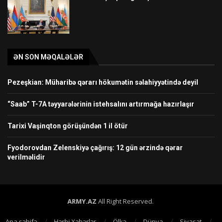
ƏN SON MƏQALƏLƏR
Pezeşkian: Müharibə qərarı hökumətin səlahiyyətində deyil
“Saab” T-7A təyyarələrinin istehsalını artırmağa hazırlaşır
Tarixi Vaşinqton görüşündən 1 il ötür
Fyodorovdan Zelenskiyə çağırış: 12 gün ərzində qərar
verilməlidir
ARMY.AZ
All Right Reserved.
Ana səhifə
Hərbi Xəbərlər
Ölkə
Dünya
Siyasət