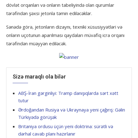
dövlət orqanları və onların tabeliyində olan qurumlar
tərəfindən şəxsi jetonla təmin ediləcəklər.
Sənədə görə, jetonların dizaynı, texniki xüsusiyyətləri və
onların uçotunun aparılması qaydaları müvafiq icra orqanı
tərəfindən müəyyən ediləcək.
Sizə maraqlı ola bilər
ABŞ-İran gərginliyi: Tramp danışıqlarda sərt xətt
tutur
Ərdoğandan Rusiya və Ukraynaya yeni çağırış: Gəlin
Türkiyədə görüşək
Britaniya ordusu üçün yeni doktrina: sürətli və
dərhal cavab planı hazırlanır