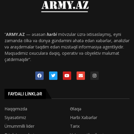
“
ARMY.AZ
— əsasən
hərbi
mövzular üzrə ixtisaslaşmış, eyni
zamanda ölkə və dünya gündəmini əhatə edən xəbərlər, analizlər
və araşdırmalar təqdim edən müstəqil informasiya agentliyidir.
Məqsədimiz oxuculara dəqiq, operativ və obyektiv məlumat
çatdırmaqdır”.
FAYDALI LINKLƏR
Haqqımızda
Əlaqə
Siyasətimiz
Hərbi Xəbərlər
Ümummilli lider
Tarix