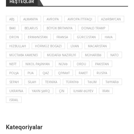
HEŞTEQLƏR
ABŞ
ALMANIYA
AVROPA
AVROPA İTTIFAQI
AZƏRBAYCAN
BAKI
BELARUS
BÖYÜK BRITANIYA
DONALD TRAMP
DRON
ERMƏNISTAN
FRANSA
GÜRCÜSTAN
HAVA
HIZBULLAH
HÖRMÜZ BOĞAZI
LIVAN
MACARISTAN
MÜCTƏBA XAMENEI
MÜDAFIƏ NAZIRLIYI
MÜHARIBƏ
NATO
NEFT
NIKOL PAŞINYAN
NÜVƏ
ORDU
PAKISTAN
POLŞA
PUA
QAZ
QIYMƏT
RAKET
RUSIYA
SEPAH
SILAH
TEXNIKA
TÜRKIYƏ
TƏLIM
TƏYYARƏ
UKRAYNA
YAXIN ŞƏRQ
ÇIN
İLHAM ƏLIYEV
İRAN
İSRAIL
Kateqoriyalar