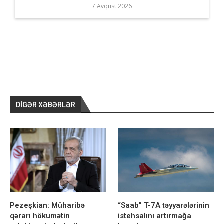
7 Avqust 2026
DIGƏR XƏBƏRLƏR
Pezeşkian: Müharibə
“Saab” T-7A təyyarələrinin
qərarı hökumətin
istehsalını artırmağa