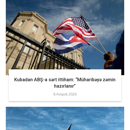
Kubadan ABŞ-a sərt ittiham: “Müharibəyə zəmin
hazırlanır”
8 Avqust 2026