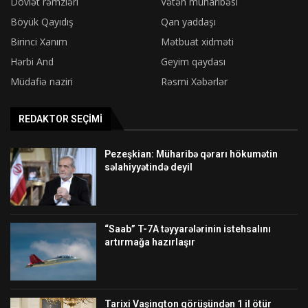
Dövlət rəmzləri
Vətən müharibəsi
Böyük Qayıdış
Qan yaddaşı
Birinci Xanım
Mətbuat xidməti
Hərbi And
Geyim qaydası
Müdafiə naziri
Rəsmi Xəbərlər
REDAKTOR SEÇIMI
Pezeşkian: Müharibə qərarı hökumətin
səlahiyyətində deyil
“Saab” T-7A təyyarələrinin istehsalını
artırmağa hazırlaşır
Tarixi Vaşinqton görüşündən 1 il ötür