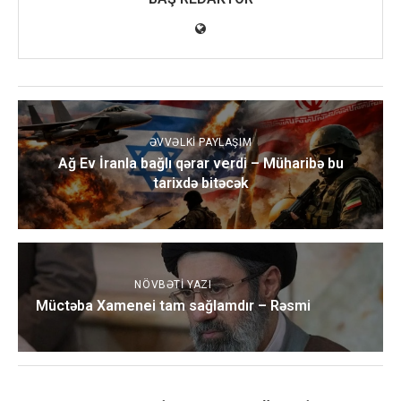
ƏVVƏLKI PAYLAŞIM
Ağ Ev İranla bağlı qərar verdi – Müharibə bu
tarixdə bitəcək
NÖVBƏTI YAZI
Müctəba Xamenei tam sağlamdır – Rəsmi