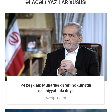
ƏLAQƏLI YAZILAR XÜSUSI
Pezeşkian: Müharibə qərarı hökumətin
səlahiyyətində deyil
8 Avqust 2026