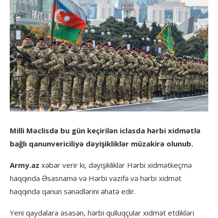
Milli Məclisdə bu gün keçirilən iclasda hərbi xidmətlə
bağlı qanunvericiliyə dəyişikliklər müzakirə olunub.
Army.az
xəbər verir ki, dəyişikliklər Hərbi xidmətkeçmə
haqqında Əsasnamə və Hərbi vəzifə və hərbi xidmət
haqqında qanun sənədlərini əhatə edir.
Yeni qaydalara əsasən, hərbi qulluqçular xidmət etdikləri