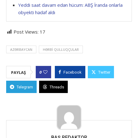
Yeddi saat davam edən hücum: ABŞ İranda onlarla
obyekti hədəf aldı
Post Views:
17
AZƏRBAYCAN
HƏRBI QULLUQÇULAR
0
PAYLAŞ
Facebook
Twitter
Telegram
Threads
BAŞ REDAKTOR