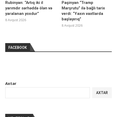
Rubinyan: “Artıq iki il
Paşinyan “Tramp
yarımdır sərhəddə ölən və
Marşrutu” ilə bağlı tarix
yaralanan yoxdur”
verdi: “Yaxın vaxtlarda
başlayırıq”
8 Avqust 2026
8 Avqust 2026
FACEBOOK
Axtar
AXTAR