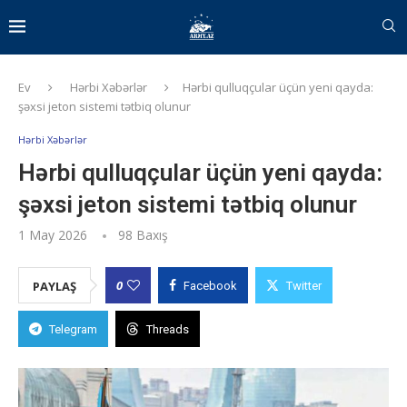
Ev
Hərbi Xəbərlər
Hərbi qulluqçular üçün yeni qayda:
şəxsi jeton sistemi tətbiq olunur
Hərbi Xəbərlər
Hərbi qulluqçular üçün yeni qayda:
şəxsi jeton sistemi tətbiq olunur
1 May 2026
98
Baxış
0
PAYLAŞ
Facebook
Twitter
Telegram
Threads