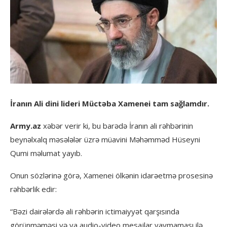
İranın Ali dini lideri Müctəba Xamenei tam sağlamdır.
Army.az
xəbər verir ki, bu barədə İranın ali rəhbərinin
beynəlxalq məsələlər üzrə müavini Məhəmməd Hüseyni
Qumi məlumat yayıb.
Onun sözlərinə görə, Xamenei ölkənin idarəetmə prosesinə
rəhbərlik edir:
“Bəzi dairələrdə ali rəhbərin ictimaiyyət qarşısında
görünməməsi və ya audio-video mesajlar yaymaması ilə