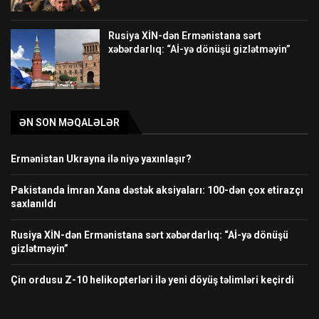
Rusiya XİN-dən Ermənistana sərt
xəbərdarlıq: “Aİ-yə dönüşü gizlətməyin”
ƏN SON MƏQALƏLƏR
Ermənistan Ukrayna ilə niyə yaxınlaşır?
Pakistanda İmran Xana dəstək aksiyaları: 100-dən çox etirazçı
saxlanıldı
Rusiya XİN-dən Ermənistana sərt xəbərdarlıq: “Aİ-yə dönüşü
gizlətməyin”
Çin ordusu Z-10 helikopterləri ilə yeni döyüş təlimləri keçirdi