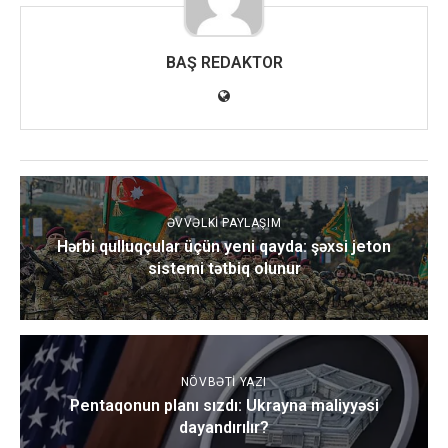
BAŞ REDAKTOR
ƏVVƏLKI PAYLAŞIM
Hərbi qulluqçular üçün yeni qayda: şəxsi jeton
sistemi tətbiq olunur
NÖVBƏTI YAZI
Pentaqonun planı sızdı: Ukrayna maliyyəsi
dayandırılır?