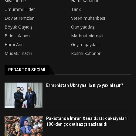
Siyasətimiz
Hərbi Xəbərlər
Ümummilli lider
Tarix
Dövlət rəmzləri
Vətən müharibəsi
Böyük Qayıdış
Qan yaddaşı
Birinci Xanım
Mətbuat xidməti
Hərbi And
Geyim qaydası
Müdafiə naziri
Rəsmi Xəbərlər
REDAKTOR SEÇIMI
Ermənistan Ukrayna ilə niyə yaxınlaşır?
Pakistanda İmran Xana dəstək aksiyaları:
100-dən çox etirazçı saxlanıldı