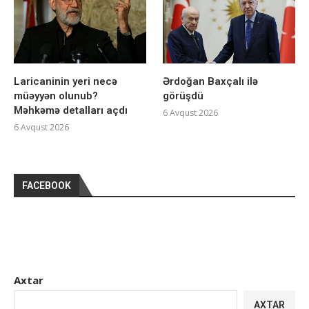
Laricaninin yeri necə
Ərdoğan Baxçalı ilə
müəyyən olunub?
görüşdü
Məhkəmə detalları açdı
6 Avqust 2026
6 Avqust 2026
FACEBOOK
Axtar
AXTAR