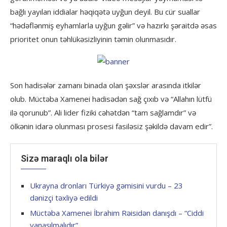
bağlı yayılan iddialar həqiqətə uyğun deyil. Bu cür suallar
“hədəflənmiş eyhamlarla uyğun gəlir” və hazırkı şəraitdə əsas
prioritet onun təhlükəsizliyinin təmin olunmasıdır.
Son hadisələr zamanı binada olan şəxslər arasında itkilər
olub. Müctəba Xamenei hadisədən sağ çıxıb və “Allahın lütfü
ilə qorunub”. Ali lider fiziki cəhətdən “tam sağlamdır” və
ölkənin idarə olunması prosesi fasiləsiz şəkildə davam edir”.
Sizə maraqlı ola bilər
Ukrayna dronları Türkiyə gəmisini vurdu – 23
dənizçi təxliyə edildi
Müctəba Xamenei İbrahim Rəisidən danışdı – “Ciddi
yanaşılmalıdır”