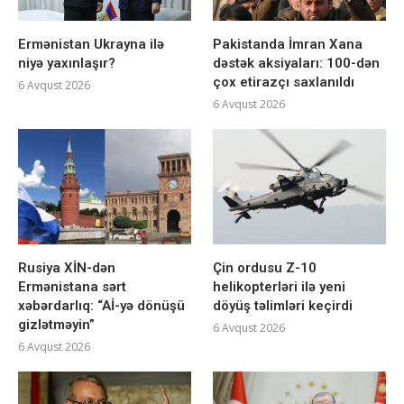
Ermənistan Ukrayna ilə
Pakistanda İmran Xana
niyə yaxınlaşır?
dəstək aksiyaları: 100-dən
çox etirazçı saxlanıldı
6 Avqust 2026
6 Avqust 2026
Rusiya XİN-dən
Çin ordusu Z-10
Ermənistana sərt
helikopterləri ilə yeni
xəbərdarlıq: “Aİ-yə dönüşü
döyüş təlimləri keçirdi
gizlətməyin”
6 Avqust 2026
6 Avqust 2026