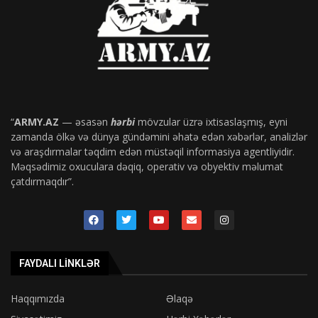
“
ARMY.AZ
— əsasən
hərbi
mövzular üzrə ixtisaslaşmış, eyni
zamanda ölkə və dünya gündəmini əhatə edən xəbərlər, analizlər
və araşdırmalar təqdim edən müstəqil informasiya agentliyidir.
Məqsədimiz oxuculara dəqiq, operativ və obyektiv məlumat
çatdırmaqdır”.
FAYDALI LINKLƏR
Haqqımızda
Əlaqə