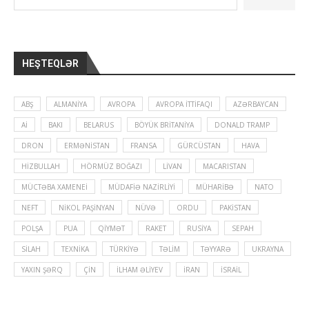
HEŞTEQLƏR
ABŞ
ALMANIYA
AVROPA
AVROPA İTTIFAQI
AZƏRBAYCAN
Aİ
BAKI
BELARUS
BÖYÜK BRITANIYA
DONALD TRAMP
DRON
ERMƏNISTAN
FRANSA
GÜRCÜSTAN
HAVA
HIZBULLAH
HÖRMÜZ BOĞAZI
LIVAN
MACARISTAN
MÜCTƏBA XAMENEI
MÜDAFIƏ NAZIRLIYI
MÜHARIBƏ
NATO
NEFT
NIKOL PAŞINYAN
NÜVƏ
ORDU
PAKISTAN
POLŞA
PUA
QIYMƏT
RAKET
RUSIYA
SEPAH
SILAH
TEXNIKA
TÜRKIYƏ
TƏLIM
TƏYYARƏ
UKRAYNA
YAXIN ŞƏRQ
ÇIN
İLHAM ƏLIYEV
İRAN
İSRAIL