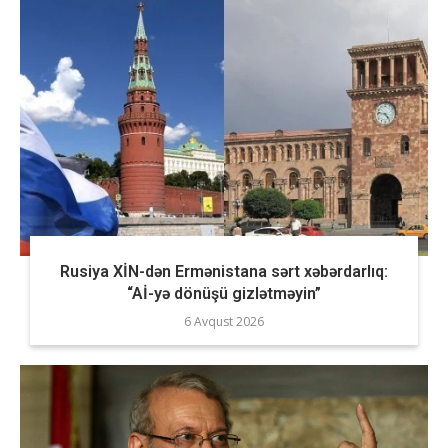
Rusiya XİN-dən Ermənistana sərt xəbərdarlıq:
“Aİ-yə dönüşü gizlətməyin”
6 Avqust 2026