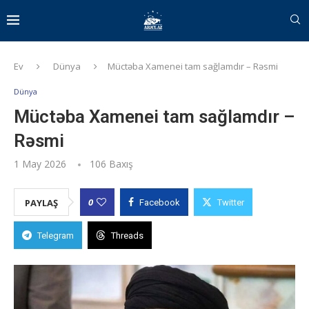
Ev
Dünya
Müctəba Xamenei tam sağlamdır – Rəsmi
Dünya
Müctəba Xamenei tam sağlamdır –
Rəsmi
1 May 2026
106
Baxış
0
PAYLAŞ
Facebook
Twitter
Telegram
Threads