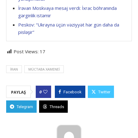
İrəvan Moskvaya mesaj verdi: İxrac böhranında
gərginlik istəmir
Peskov: “Ukrayna üçün vəziyyət hər gün daha da
pisləşir”
Post Views:
17
İRAN
MÜCTABA XAMENEI
0
PAYLAŞ
Facebook
Twitter
Telegram
Threads