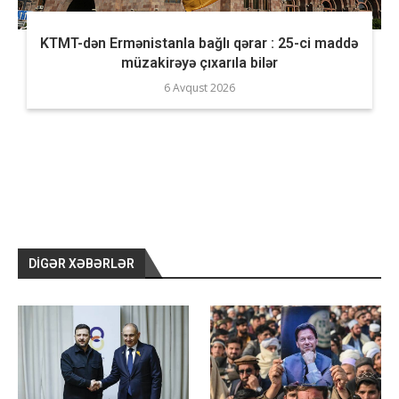
KTMT-dən Ermənistanla bağlı qərar : 25-ci maddə
müzakirəyə çıxarıla bilər
6 Avqust 2026
DIGƏR XƏBƏRLƏR