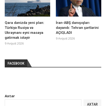
Qara dənizdə yeni plan:
İran-ABŞ danışıqları
Türkiyə Rusiya və
dayanıb: Tehran şərtlərini
Ukraynanı eyni masaya
AÇIQLADI
gətirmək istəyir
9 Avqust 2026
9 Avqust 2026
FACEBOOK
Axtar
AXTAR