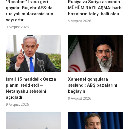
“Rosatom” İrana geri
Rusiya və Suriya arasında
qayıdır: Buşehr AES-də
MÜHÜM RAZILAŞMA: hərbi
rusiyalı mütəxəssislərin
bazaların taleyi bəlli oldu
sayı artır
9 Avqust 2026
9 Avqust 2026
İsrail 15 maddəlik Qəzza
Xamenei qonşulara
planını rədd etdi –
səsləndi: ABŞ bazalarını
Netanyahu səbəbini
bağlayın
açıqladı
9 Avqust 2026
9 Avqust 2026