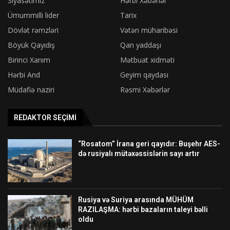
Siyasətimiz
Hərbi Xəbərlər
Ümummilli lider
Tarix
Dövlət rəmzləri
Vətən müharibəsi
Böyük Qayıdış
Qan yaddaşı
Birinci Xanım
Mətbuat xidməti
Hərbi And
Geyim qaydası
Müdafiə naziri
Rəsmi Xəbərlər
REDAKTOR SEÇIMI
“Rosatom” İrana geri qayıdır: Buşehr AES-
də rusiyalı mütəxəssislərin sayı artır
Rusiya və Suriya arasında MÜHÜM
RAZILAŞMA: hərbi bazaların taleyi bəlli
oldu