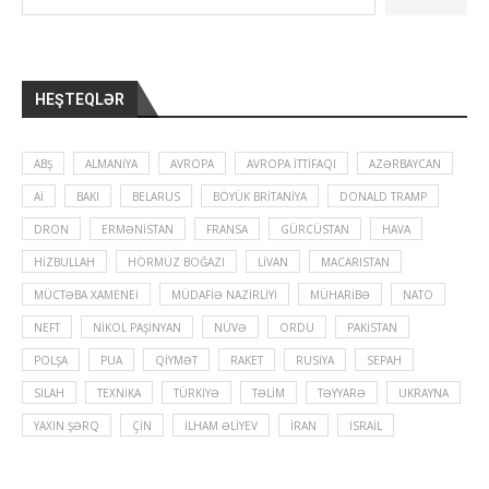
HEŞTEQLƏR
ABŞ
ALMANIYA
AVROPA
AVROPA İTTIFAQI
AZƏRBAYCAN
Aİ
BAKI
BELARUS
BÖYÜK BRITANIYA
DONALD TRAMP
DRON
ERMƏNISTAN
FRANSA
GÜRCÜSTAN
HAVA
HIZBULLAH
HÖRMÜZ BOĞAZI
LIVAN
MACARISTAN
MÜCTƏBA XAMENEI
MÜDAFIƏ NAZIRLIYI
MÜHARIBƏ
NATO
NEFT
NIKOL PAŞINYAN
NÜVƏ
ORDU
PAKISTAN
POLŞA
PUA
QIYMƏT
RAKET
RUSIYA
SEPAH
SILAH
TEXNIKA
TÜRKIYƏ
TƏLIM
TƏYYARƏ
UKRAYNA
YAXIN ŞƏRQ
ÇIN
İLHAM ƏLIYEV
İRAN
İSRAIL