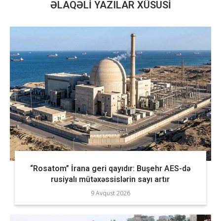
ƏLAQƏLI YAZILAR XÜSUSI
“Rosatom” İrana geri qayıdır: Buşehr AES-də
rusiyalı mütəxəssislərin sayı artır
9 Avqust 2026