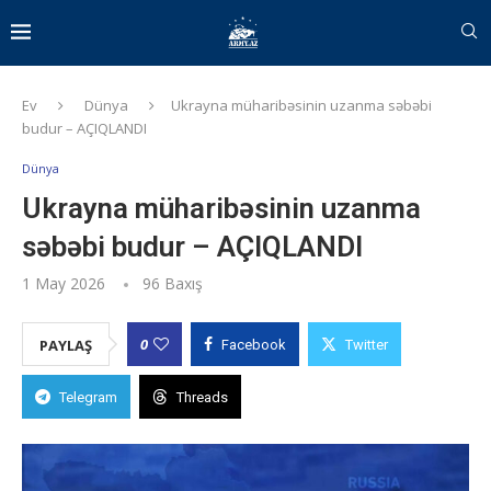
Ev
Dünya
Ukrayna müharibəsinin uzanma səbəbi
budur – AÇIQLANDI
Dünya
Ukrayna müharibəsinin uzanma
səbəbi budur – AÇIQLANDI
1 May 2026
96
Baxış
0
PAYLAŞ
Facebook
Twitter
Telegram
Threads