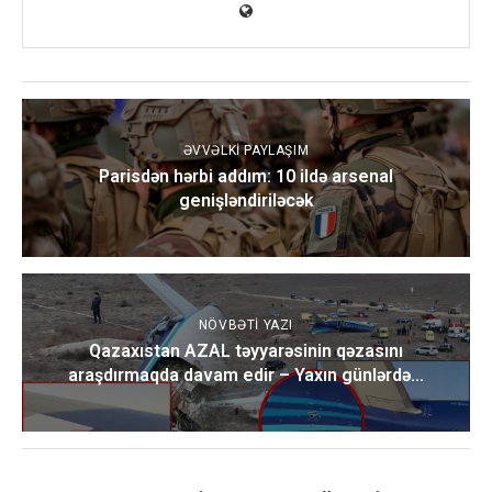
ƏVVƏLKI PAYLAŞIM
Parisdən hərbi addım: 10 ildə arsenal
genişləndiriləcək
NÖVBƏTI YAZI
Qazaxıstan AZAL təyyarəsinin qəzasını
araşdırmaqda davam edir – Yaxın günlərdə…