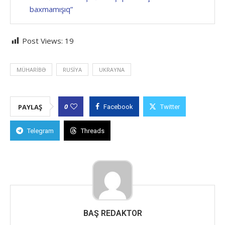
baxmamışıq”
Post Views:
19
MÜHARIBƏ
RUSIYA
UKRAYNA
0
PAYLAŞ
Facebook
Twitter
Telegram
Threads
BAŞ REDAKTOR