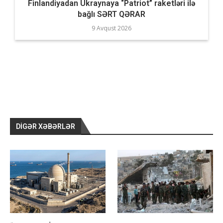
Finlandiyadan Ukraynaya “Patriot” raketləri ilə
bağlı SƏRT QƏRAR
9 Avqust 2026
DIGƏR XƏBƏRLƏR