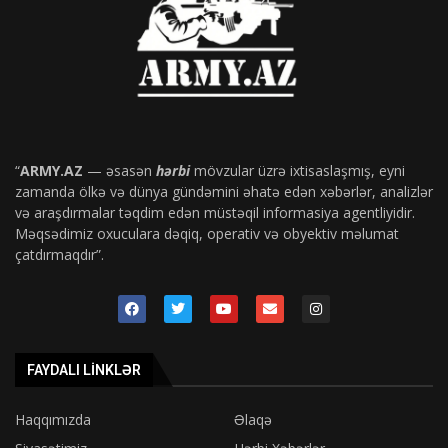
“
ARMY.AZ
— əsasən
hərbi
mövzular üzrə ixtisaslaşmış, eyni
zamanda ölkə və dünya gündəmini əhatə edən xəbərlər, analizlər
və araşdırmalar təqdim edən müstəqil informasiya agentliyidir.
Məqsədimiz oxuculara dəqiq, operativ və obyektiv məlumat
çatdırmaqdır”.
FAYDALI LINKLƏR
Haqqımızda
Əlaqə