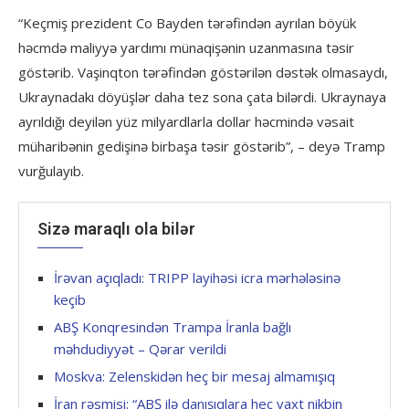
“Keçmiş prezident Co Bayden tərəfindən ayrılan böyük
həcmdə maliyyə yardımı münaqişənin uzanmasına təsir
göstərib. Vaşinqton tərəfindən göstərilən dəstək olmasaydı,
Ukraynadakı döyüşlər daha tez sona çata bilərdi. Ukraynaya
ayrıldığı deyilən yüz milyardlarla dollar həcmində vəsait
müharibənin gedişinə birbaşa təsir göstərib”, – deyə Tramp
vurğulayıb.
Sizə maraqlı ola bilər
İrəvan açıqladı: TRIPP layihəsi icra mərhələsinə
keçib
ABŞ Konqresindən Trampa İranla bağlı
məhdudiyyət – Qərar verildi
Moskva: Zelenskidən heç bir mesaj almamışıq
İran rəsmisi: “ABŞ ilə danışıqlara heç vaxt nikbin