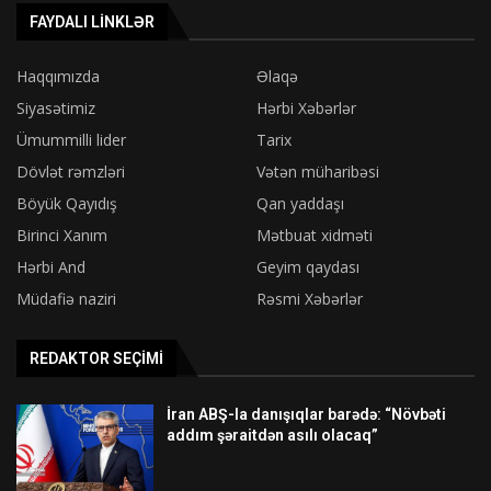
FAYDALI LINKLƏR
Haqqımızda
Əlaqə
Siyasətimiz
Hərbi Xəbərlər
Ümummilli lider
Tarix
Dövlət rəmzləri
Vətən müharibəsi
Böyük Qayıdış
Qan yaddaşı
Birinci Xanım
Mətbuat xidməti
Hərbi And
Geyim qaydası
Müdafiə naziri
Rəsmi Xəbərlər
REDAKTOR SEÇIMI
İran ABŞ-la danışıqlar barədə: “Növbəti
addım şəraitdən asılı olacaq”