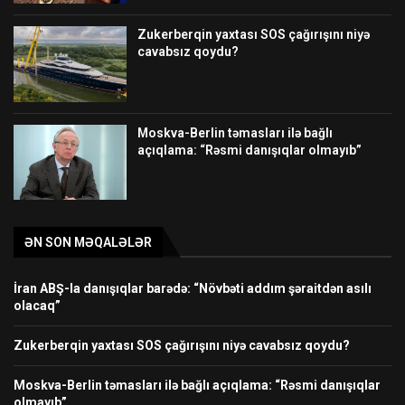
Zukerberqin yaxtası SOS çağırışını niyə
cavabsız qoydu?
Moskva-Berlin təmasları ilə bağlı
açıqlama: “Rəsmi danışıqlar olmayıb”
ƏN SON MƏQALƏLƏR
İran ABŞ-la danışıqlar barədə: “Növbəti addım şəraitdən asılı
olacaq”
Zukerberqin yaxtası SOS çağırışını niyə cavabsız qoydu?
Moskva-Berlin təmasları ilə bağlı açıqlama: “Rəsmi danışıqlar
olmayıb”