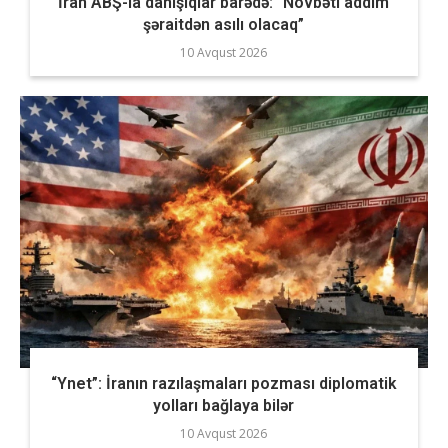
İran ABŞ-la danışıqlar barədə: “Növbəti addım
şəraitdən asılı olacaq”
10 Avqust 2026
“Ynet”: İranın razılaşmaları pozması diplomatik
yolları bağlaya bilər
10 Avqust 2026