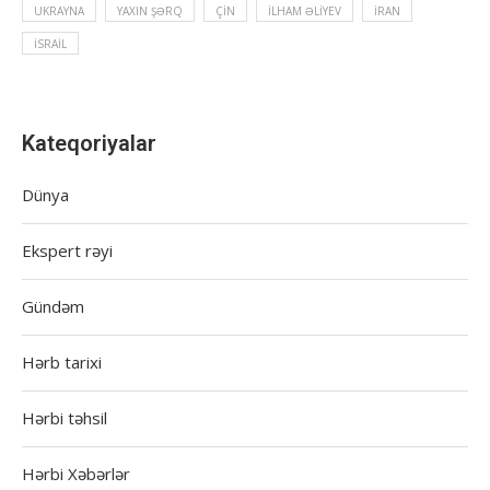
UKRAYNA
YAXIN ŞƏRQ
ÇIN
İLHAM ƏLIYEV
İRAN
İSRAIL
Kateqoriyalar
Dünya
Ekspert rəyi
Gündəm
Hərb tarixi
Hərbi təhsil
Hərbi Xəbərlər