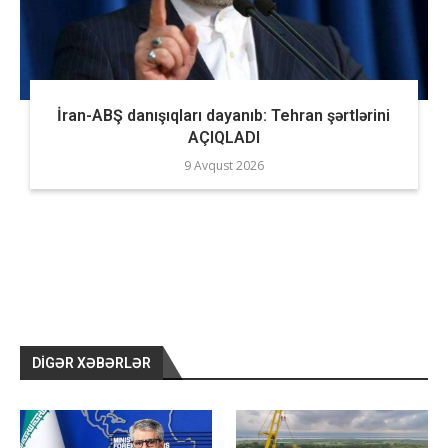
İran-ABŞ danışıqları dayanıb: Tehran şərtlərini
AÇIQLADI
9 Avqust 2026
DIGƏR XƏBƏRLƏR