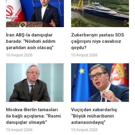
İran ABŞ-la danışıqlar
Zukerberqin yaxtası SOS
barədə: “Növbəti addım
çağırışını niyə cavabsız
şəraitdən asılı olacaq”
qoydu?
10 Avqust 2026
10 Avqust 2026
Moskva-Berlin təmasları
Vuçiçdən xəbərdarlıq:
ilə bağlı açıqlama: “Rəsmi
“Böyük müharibənin
danışıqlar olmayıb”
astanasındayıq”
10 Avqust 2026
10 Avqust 2026