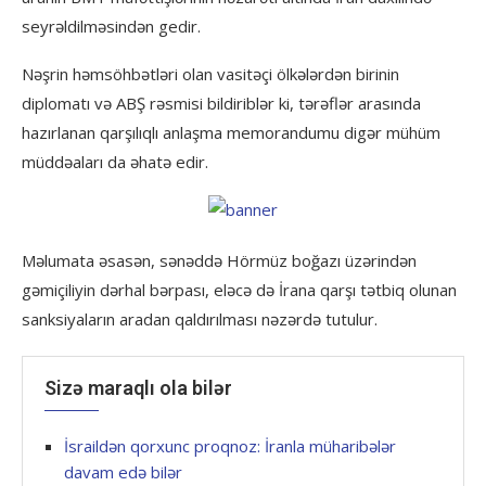
seyrəldilməsindən gedir.
Nəşrin həmsöhbətləri olan vasitəçi ölkələrdən birinin
diplomatı və ABŞ rəsmisi bildiriblər ki, tərəflər arasında
hazırlanan qarşılıqlı anlaşma memorandumu digər mühüm
müddəaları da əhatə edir.
Məlumata əsasən, sənəddə Hörmüz boğazı üzərindən
gəmiçiliyin dərhal bərpası, eləcə də İrana qarşı tətbiq olunan
sanksiyaların aradan qaldırılması nəzərdə tutulur.
Sizə maraqlı ola bilər
İsraildən qorxunc proqnoz: İranla müharibələr
davam edə bilər