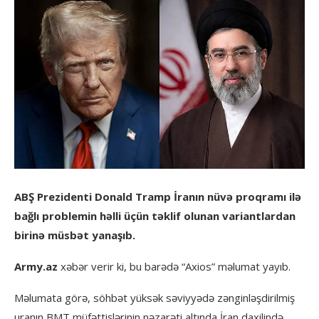
ABŞ Prezidenti Donald Tramp İranın nüvə proqramı ilə
bağlı problemin həlli üçün təklif olunan variantlardan
birinə müsbət yanaşıb.
Army.az
xəbər verir ki, bu barədə “Axios” məlumat yayıb.
Məlumata görə, söhbət yüksək səviyyədə zənginləşdirilmiş
uranın BMT müfəttişlərinin nəzarəti altında İran daxilində