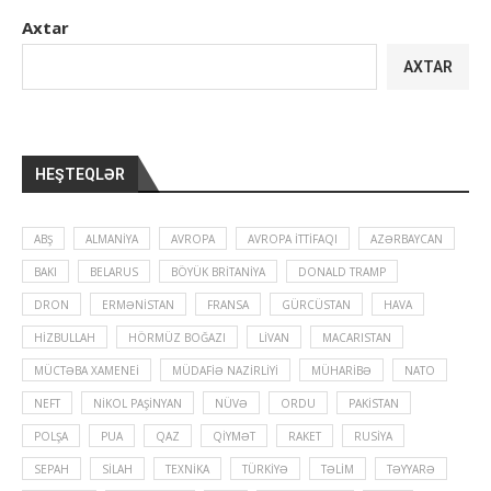
Axtar
AXTAR
HEŞTEQLƏR
ABŞ
ALMANIYA
AVROPA
AVROPA İTTIFAQI
AZƏRBAYCAN
BAKI
BELARUS
BÖYÜK BRITANIYA
DONALD TRAMP
DRON
ERMƏNISTAN
FRANSA
GÜRCÜSTAN
HAVA
HIZBULLAH
HÖRMÜZ BOĞAZI
LIVAN
MACARISTAN
MÜCTƏBA XAMENEI
MÜDAFIƏ NAZIRLIYI
MÜHARIBƏ
NATO
NEFT
NIKOL PAŞINYAN
NÜVƏ
ORDU
PAKISTAN
POLŞA
PUA
QAZ
QIYMƏT
RAKET
RUSIYA
SEPAH
SILAH
TEXNIKA
TÜRKIYƏ
TƏLIM
TƏYYARƏ