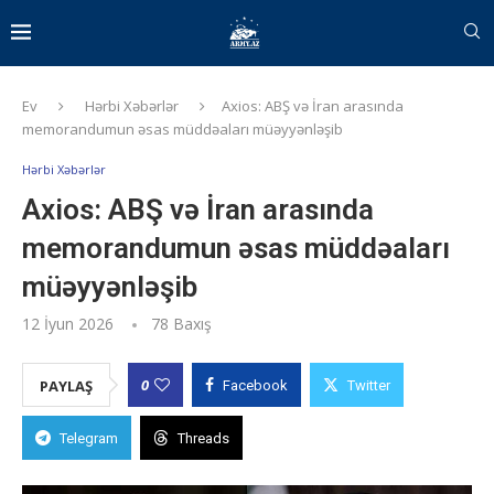
Ev
Hərbi Xəbərlər
Axios: ABŞ və İran arasında
memorandumun əsas müddəaları müəyyənləşib
Hərbi Xəbərlər
Axios: ABŞ və İran arasında
memorandumun əsas müddəaları
müəyyənləşib
12 İyun 2026
78
Baxış
0
PAYLAŞ
Facebook
Twitter
Telegram
Threads