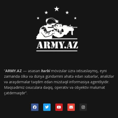
“
ARMY.AZ
— əsasən
hərbi
mövzular üzrə ixtisaslaşmış, eyni
zamanda ölkə və dünya gündəmini əhatə edən xəbərlər, analizlər
və araşdırmalar təqdim edən müstəqil informasiya agentliyidir.
Məqsədimiz oxuculara dəqiq, operativ və obyektiv məlumat
çatdırmaqdır”.