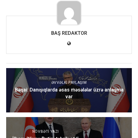
BAŞ REDAKTOR
ƏVVƏLKI PAYLAŞIM
Bəqai: Danışıqlarda əsas məsələlər üzrə anlaşma
var
NÖVBƏTI YAZI