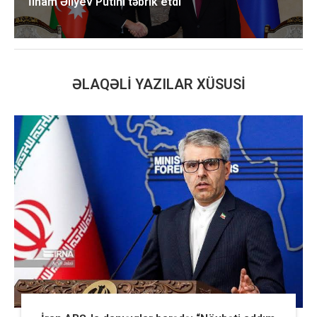
İlham Əliyev Putini təbrik etdi
ƏLAQƏLI YAZILAR XÜSUSI