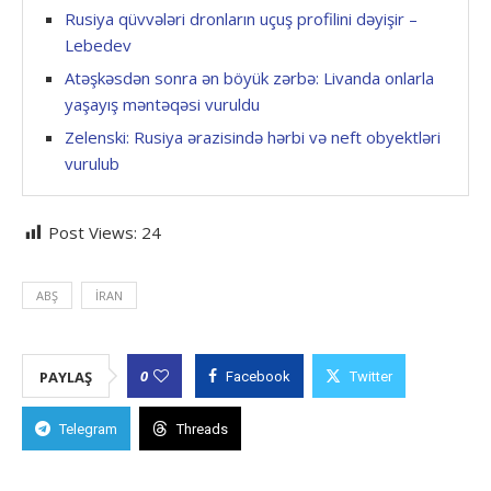
Rusiya qüvvələri dronların uçuş profilini dəyişir –
Lebedev
Atəşkəsdən sonra ən böyük zərbə: Livanda onlarla
yaşayış məntəqəsi vuruldu
Zelenski: Rusiya ərazisində hərbi və neft obyektləri
vurulub
Post Views:
24
ABŞ
İRAN
0
PAYLAŞ
Facebook
Twitter
Telegram
Threads