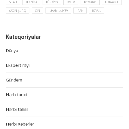
SILAH
TEXNIKA
TÜRKIYƏ
TƏLIM
TƏYYARƏ
UKRAYNA
YAXIN ŞƏRQ
ÇIN
İLHAM ƏLIYEV
İRAN
İSRAIL
Kateqoriyalar
Dünya
Ekspert rəyi
Gündəm
Hərb tarixi
Hərbi təhsil
Hərbi Xəbərlər