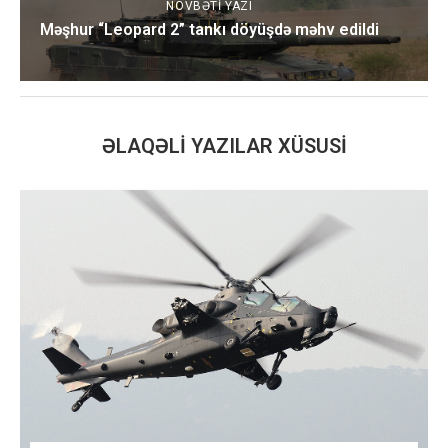
NÖVBƏTI YAZI
Məşhur “Leopard 2” tankı döyüşdə məhv edildi
ƏLAQƏLI YAZILAR XÜSUSI