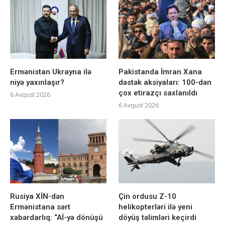
Ermənistan Ukrayna ilə
Pakistanda İmran Xana
niyə yaxınlaşır?
dəstək aksiyaları: 100-dən
çox etirazçı saxlanıldı
6 Avqust 2026
6 Avqust 2026
Rusiya XİN-dən
Çin ordusu Z-10
Ermənistana sərt
helikopterləri ilə yeni
xəbərdarlıq: “Aİ-yə dönüşü
döyüş təlimləri keçirdi