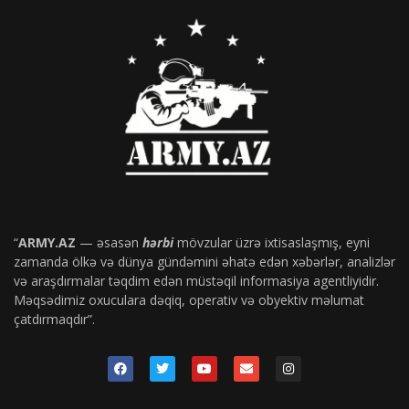
“
ARMY.AZ
— əsasən
hərbi
mövzular üzrə ixtisaslaşmış, eyni
zamanda ölkə və dünya gündəmini əhatə edən xəbərlər, analizlər
və araşdırmalar təqdim edən müstəqil informasiya agentliyidir.
Məqsədimiz oxuculara dəqiq, operativ və obyektiv məlumat
çatdırmaqdır”.