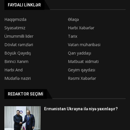
FAYDALI LINKLƏR
Haqqımızda
Əlaqə
Siyasətimiz
Hərbi Xəbərlər
Ümummilli lider
Tarix
Dövlət rəmzləri
Vətən müharibəsi
Böyük Qayıdış
Qan yaddaşı
Birinci Xanım
Mətbuat xidməti
Hərbi And
Geyim qaydası
Müdafiə naziri
Rəsmi Xəbərlər
REDAKTOR SEÇIMI
Ermənistan Ukrayna ilə niyə yaxınlaşır?