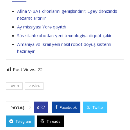
Afina V-BAT dronlarını genişləndirir: Egey dənizində
nəzarət artırılır
Ay missiyası Yerə qayıtdı
Səs silahlı robotlar: yeni texnologiya diqqət çəkir
Almaniya və İsrail yeni nəsil robot döyüş sistemi
hazırlayır
Post Views:
22
DRON
RUSIYA
0
PAYLAŞ
Facebook
Twitter
Telegram
Threads