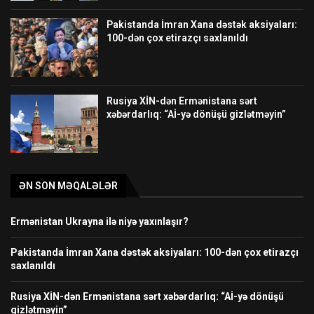
Pakistanda İmran Xana dəstək aksiyaları:
100-dən çox etirazçı saxlanıldı
Rusiya XİN-dən Ermənistana sərt
xəbərdarlıq: “Aİ-yə dönüşü gizlətməyin”
ƏN SON MƏQALƏLƏR
Ermənistan Ukrayna ilə niyə yaxınlaşır?
Pakistanda İmran Xana dəstək aksiyaları: 100-dən çox etirazçı
saxlanıldı
Rusiya XİN-dən Ermənistana sərt xəbərdarlıq: “Aİ-yə dönüşü
gizlətməyin”