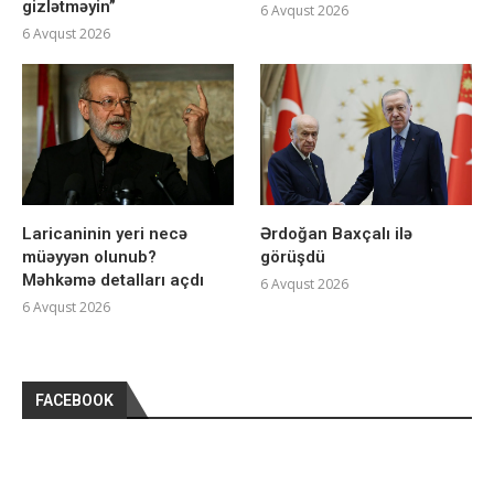
gizlətməyin”
6 Avqust 2026
6 Avqust 2026
Laricaninin yeri necə
Ərdoğan Baxçalı ilə
müəyyən olunub?
görüşdü
Məhkəmə detalları açdı
6 Avqust 2026
6 Avqust 2026
FACEBOOK