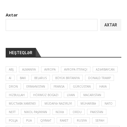
Axtar
AXTAR
HEŞTEQLƏR
ABŞ
ALMANIYA
AVROPA
AVROPA İTTIFAQI
AZƏRBAYCAN
Aİ
BAKI
BELARUS
BÖYÜK BRITANIYA
DONALD TRAMP
DRON
ERMƏNISTAN
FRANSA
GÜRCÜSTAN
HAVA
HIZBULLAH
HÖRMÜZ BOĞAZI
LIVAN
MACARISTAN
MÜCTƏBA XAMENEI
MÜDAFIƏ NAZIRLIYI
MÜHARIBƏ
NATO
NEFT
NIKOL PAŞINYAN
NÜVƏ
ORDU
PAKISTAN
POLŞA
PUA
QIYMƏT
RAKET
RUSIYA
SEPAH