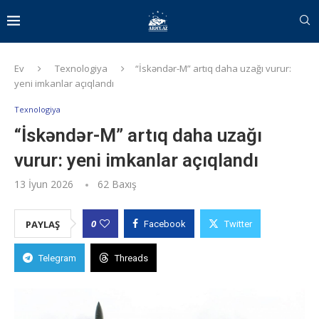
Ev
Texnologiya
“İskəndər-M” artıq daha uzağı vurur:
yeni imkanlar açıqlandı
Texnologiya
“İskəndər-M” artıq daha uzağı
vurur: yeni imkanlar açıqlandı
13 İyun 2026
62
Baxış
0
PAYLAŞ
Facebook
Twitter
Telegram
Threads