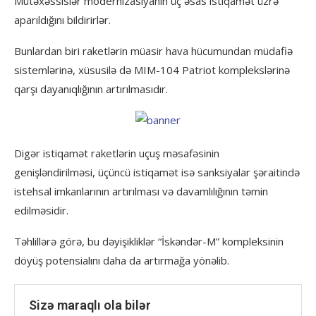
Mütəxəssislər modernizasiyanın üç əsas istiqamət üzrə
aparıldığını bildirirlər.
Bunlardan biri raketlərin müasir hava hücumundan müdafiə
sistemlərinə, xüsusilə də MIM-104 Patriot komplekslərinə
qarşı dayanıqlığının artırılmasıdır.
Digər istiqamət raketlərin uçuş məsafəsinin
genişləndirilməsi, üçüncü istiqamət isə sanksiyalar şəraitində
istehsal imkanlarının artırılması və davamlılığının təmin
edilməsidir.
Təhlillərə görə, bu dəyişikliklər “İskəndər-M” kompleksinin
döyüş potensialını daha da artırmağa yönəlib.
Sizə maraqlı ola bilər