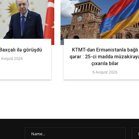
axçalı ilə görüşdü
KTMT-dən Ermənistanla bağlı
qərar : 25-ci maddə müzakirəy
 Avqust 2026
çıxarıla bilər
6 Avqust 2026