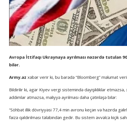
Avropa İttifaqı Ukraynaya ayrılması nəzərdə tutulan 90 
bilər.
Army.az
xəbər verir ki, bu barədə “Bloomberg” məlumat veri
Bildirilir ki, əgər Kiyev vergi sistemində dəyişikliklər etməzsə,
addımlar atmazsa, maliyyə ayrılması daha çətinləşə bilər:
“Söhbət illik dövriyyəsi 77,4 min avronu keçən və hazırda gəli
faizə qaldırılması tələbindən gedir. Bu sistem əvvəlcə kiçik sa