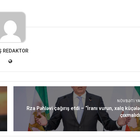
Ş REDAKTOR
NÖVBƏTI YA
Rza Pəhləvi çağırış etdi – “İranı vurun, xalq küçələ
çıxmalıdı