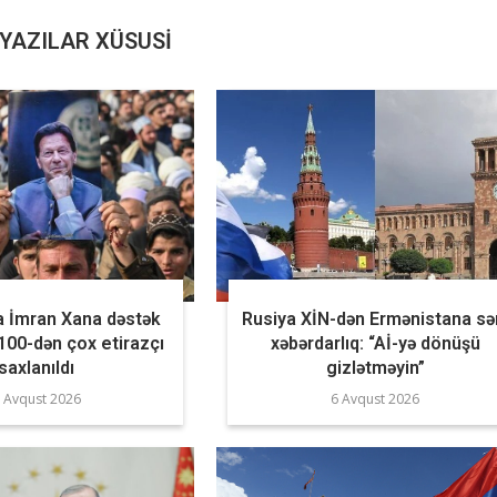
YAZILAR XÜSUSI
a İmran Xana dəstək
Rusiya XİN-dən Ermənistana sə
 100-dən çox etirazçı
xəbərdarlıq: “Aİ-yə dönüşü
saxlanıldı
gizlətməyin”
 Avqust 2026
6 Avqust 2026