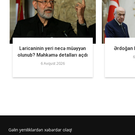
Laricaninin yeri necə müəyyən
Ərdoğan B
olunub? Məhkəmə detalları açdı
6
6 Avqust 2026
Gəlin yeniliklərdən xəbərdar olaq!