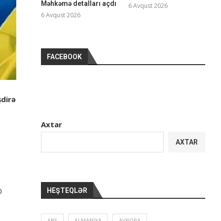
Məhkəmə detalları açdı
6 Avqust 2026
6 Avqust 2026
FACEBOOK
şdirə
Axtar
AXTAR
0
HEŞTEQLƏR
ABŞ
ALMANIYA
AVROPA