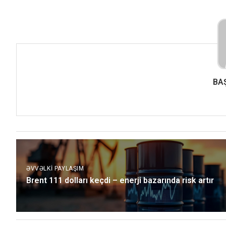
BA
ƏVVƏLKI PAYLAŞIM
Brent 111 dolları keçdi – enerji bazarında risk artır