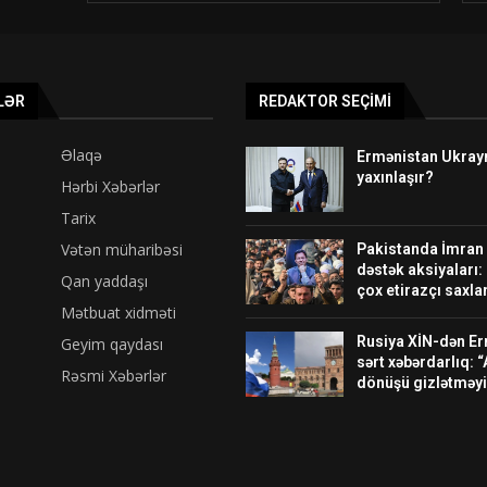
LƏR
REDAKTOR SEÇIMI
Əlaqə
Ermənistan Ukrayna
yaxınlaşır?
Hərbi Xəbərlər
Tarix
Vətən müharibəsi
Pakistanda İmran
dəstək aksiyaları:
Qan yaddaşı
çox etirazçı saxlan
Mətbuat xidməti
Rusiya XİN-dən E
Geyim qaydası
sərt xəbərdarlıq: “
Rəsmi Xəbərlər
dönüşü gizlətməyi