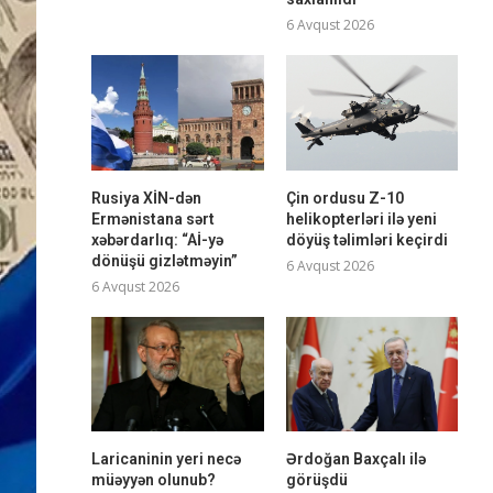
6 Avqust 2026
Rusiya XİN-dən
Çin ordusu Z-10
Ermənistana sərt
helikopterləri ilə yeni
xəbərdarlıq: “Aİ-yə
döyüş təlimləri keçirdi
dönüşü gizlətməyin”
6 Avqust 2026
6 Avqust 2026
Laricaninin yeri necə
Ərdoğan Baxçalı ilə
müəyyən olunub?
görüşdü