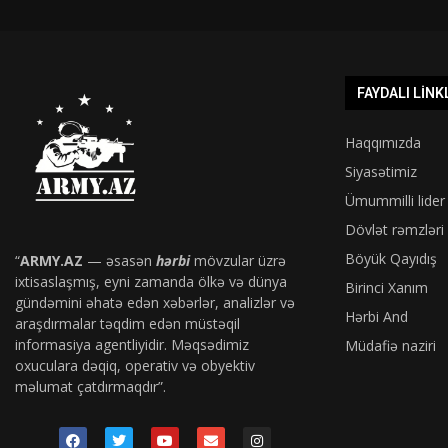
FAYDALI LINK
Haqqımızda
Siyasətimiz
Ümummilli lider
Dövlət rəmzləri
Böyük Qayıdış
“
ARMY.AZ
— əsasən
hərbi
mövzular üzrə
ixtisaslaşmış, eyni zamanda ölkə və dünya
Birinci Xanım
gündəmini əhatə edən xəbərlər, analizlər və
Hərbi And
araşdırmalar təqdim edən müstəqil
informasiya agentliyidir. Məqsədimiz
Müdafiə naziri
oxuculara dəqiq, operativ və obyektiv
məlumat çatdırmaqdır”.