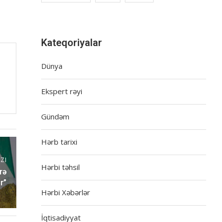
Kateqoriyalar
Dünya
Ekspert rəyi
Gündəm
Hərb tarixi
ZI
Hərbi təhsil
rə
r”
Hərbi Xəbərlər
İqtisadiyyat