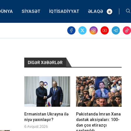
DÜNYA
SIYASƏT
İQTISADIYYAT
ƏLAQƏ
DIGƏR XƏBƏRLƏR
Ermənistan Ukrayna ilə
Pakistanda İmran Xana
niyə yaxınlaşır?
dəstək aksiyaları: 100-
dən çox etirazçı
6 Avqust 2026
saxlanıldı