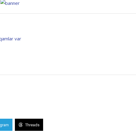
qamlar var
egram
Threads