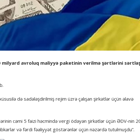
milyard avroluq maliyyə paketinin verilmə şərtlərini sərtlə
b.
 xüsusilə də sadələşdirilmiş rejim üzrə çalışan şirkətlər üçün əlavə
rlərinin cəmi 5 faizi həcmində vergi ödəyən şirkətlər üçün ƏDV-nin 2
hibkarlar və fərdi fəaliyyət göstərənlər üçün nəzərdə tutulmuşdu”.