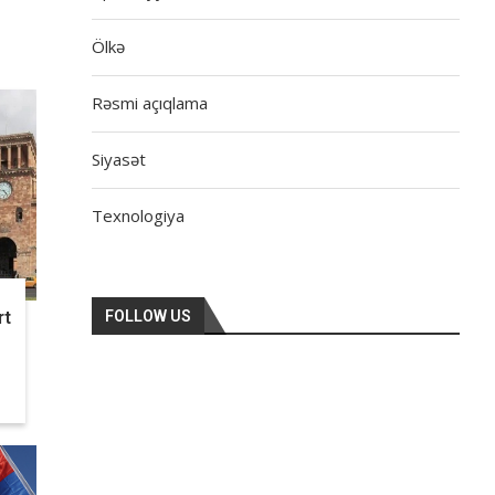
Ölkə
Rəsmi açıqlama
Siyasət
Texnologiya
rt
FOLLOW US