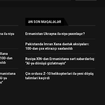
ƏN SON MƏQALƏLƏR
 ilə niyə
Ermənistan Ukrayna ilə niyə yaxınlaşır?
Pakistanda İmran Xana dəstək aksiyaları:
100-dən çox etirazçı saxlanıldı
 Xana
 100-dən
Rusiya XİN-dən Ermənistana sərt xəbərdarlıq:
ıldı
“Aİ-yə dönüşü gizlətməyin”
rmənistana
Çin ordusu Z-10 helikopterləri ilə yeni döyüş
Aİ-yə
təlimləri keçirdi
n”