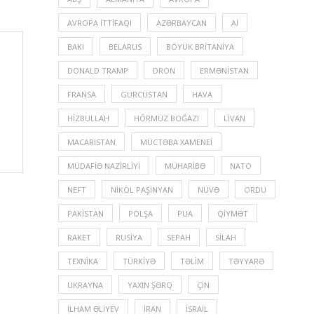
AVROPA İTTIFAQI
AZƏRBAYCAN
Aİ
BAKI
BELARUS
BÖYÜK BRITANIYA
DONALD TRAMP
DRON
ERMƏNISTAN
FRANSA
GÜRCÜSTAN
HAVA
HIZBULLAH
HÖRMÜZ BOĞAZI
LIVAN
MACARISTAN
MÜCTƏBA XAMENEI
MÜDAFIƏ NAZIRLIYI
MÜHARIBƏ
NATO
NEFT
NIKOL PAŞINYAN
NÜVƏ
ORDU
PAKISTAN
POLŞA
PUA
QIYMƏT
RAKET
RUSIYA
SEPAH
SILAH
TEXNIKA
TÜRKIYƏ
TƏLIM
TƏYYARƏ
UKRAYNA
YAXIN ŞƏRQ
ÇIN
İLHAM ƏLIYEV
İRAN
İSRAIL