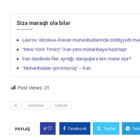
Sizə maraqlı ola bilər
Lavrov: Moskva–İrəvan münasibətlərində ziddiyyətli mə
“New York Times”: İran yeni müharibəyə hazırlaşır
İran daxilində fikir ayrılığı: danışıqlara kim mane olur?
“Müharibədən qorxmuruq” – İran
Post Views:
21
Aİ
UKRAYNA
YARDIM
0
PAYLAŞ
Facebook
Twitter
Tel